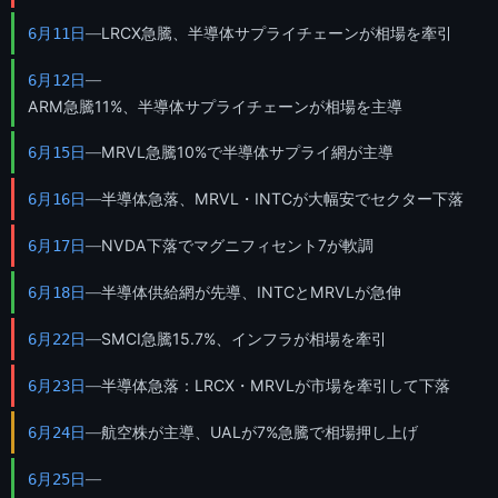
—
LRCX急騰、半導体サプライチェーンが相場を牽引
6月11日
—
6月12日
ARM急騰11%、半導体サプライチェーンが相場を主導
—
MRVL急騰10%で半導体サプライ網が主導
6月15日
—
半導体急落、MRVL・INTCが大幅安でセクター下落
6月16日
—
NVDA下落でマグニフィセント7が軟調
6月17日
—
半導体供給網が先導、INTCとMRVLが急伸
6月18日
—
SMCI急騰15.7%、インフラが相場を牽引
6月22日
—
半導体急落：LRCX・MRVLが市場を牽引して下落
6月23日
—
航空株が主導、UALが7%急騰で相場押し上げ
6月24日
—
6月25日