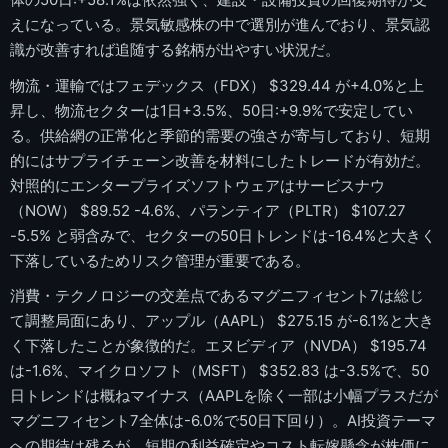
えになっている。景気敏感株の中で選別が進んでおり、景気認
識が改善すれば追随する銘柄が出やすい状況だ。
物流・運輸ではフェデックス（FDX） $329.44 が+4.0%と上
昇し、物流セクターは1日+3.5%、50日:+9.9%で安定してい
る。供給網の正常化と季節的需要の強さが寄与しており、短期
的にはサプライチェーン改善を材料にしたトレードが有効だ。
対照的にエンタープライズソフトウェアはサービスナウ
（NOW） $89.52 -4.6%、パランティア（PLTR） $107.27
-5.5% と弱含みで、セクターの50日トレンドは-16.4%と大きく
下落しているためリスク管理が重要である。
消費・テクノロジーの交差点であるマグニフィセント7は総じ
て調整局面にあり、アップル（AAPL） $275.15 が-6.1%と大き
く下落したことが象徴的だ。エヌビディア（NVDA） $195.74
は-1.6%、マイクロソフト（MSFT） $352.83 は-3.5%で、50
日トレンドは概ねマイナス（AAPLを除く一部は小幅プラスだが
マグニフィセント7全体は-6.0%で50日下回り）。AI投資テーマ
への期待は残るが、短期の利益確定やコスト転嫁懸念が株価に