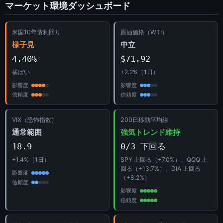
マーケット環境ダッシュボード
米国10年債利回り
原油価格（WTI）
様子見
中立
4.40%
$71.92
横ばい
+2.2%（1日）
影響度
影響度
信頼度
信頼度
VIX（恐怖指数）
200日移動平均線
通常範囲
強気トレンド維持
18.9
0/3 下回る
+1.4%（1日）
SPY 上回る（+7.0%）、QQQ 上
回る（+13.7%）、DIA 上回る
影響度
（+8.2%）
信頼度
影響度
信頼度