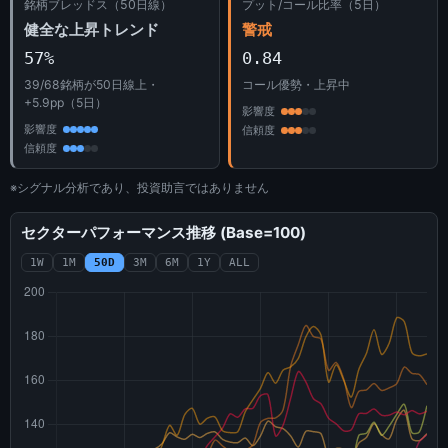
銘柄ブレッドス（50日線）
プット/コール比率（5日）
健全な上昇トレンド
警戒
57%
0.84
39/68銘柄が50日線上・
コール優勢・上昇中
+5.9pp（5日）
影響度
影響度
信頼度
信頼度
※シグナル分析であり、投資助言ではありません
セクターパフォーマンス推移 (Base=100)
1W
1M
50D
3M
6M
1Y
ALL