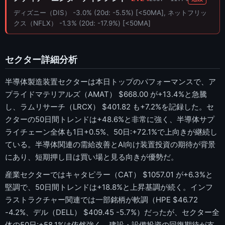
ディズニー（DIS） -3.0% (20d: -5.5%) [<50MA], ネットフリッ
クス（NFLX） -1.3% (20d: -17.9%) [<50MA]
セクター詳細分析
半導体製造装置セクターは本日トップのパフォーマンスで、ア
プライドマテリアルズ（AMAT） $668.00 が+13.4%と急騰
し、ラムリサーチ（LRCX） $401.82 も+7.2%を記録した。セ
クターの50日間トレンドは+48.6%と非常に強く、半導体サプ
ライチェーン全体も1日+0.5%、50日:+72.1%で上向きが継続し
ている。半導体関連の需給改善とAI向け装置投資の期待が背景
にあり、短期押し目は買い場と見る向きが優勢だ。
産業セクターではキャタピラー（CAT） $1057.01 が+6.3%と
堅調で、50日間トレンドは+18.8%と上昇基調が続く。インフ
ラストラクチャー関連では一部銘柄が軟調（HPE $46.72
-4.2%、デル（DELL） $409.45 -5.7%）だったが、セクター全
体の50日:+58.1%は依然強く、建設・設備投資の回復期待が支