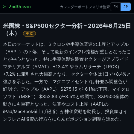
> 2ndOcean_
カレンダー
ポートフォリオ
監査
EN
JP
米国株・S&P500セクター分析 – 2026年6月25日
（木）
中立
本日のマーケットは、ミクロンや半導体関連の上昇とアップル
（AAPL）の下落、そして最新のインフレ指標が重しとなったこ
とが中心となった。特に半導体製造装置セクターがアプライド
マテリアルズ（AMAT） +13.4% やラムリサーチ（LRCX）
+7.2% に牽引され大幅高となり、セクター全体は1日で+8.4%と
強さを示した。一方で、マグニフィセント7は軒並み調整色が
鮮明で、アップル（AAPL） $275.15 が-6.1%の下落、マイクロ
ソフト（MSFT） $352.83 が-3.5%と軟調で、S&P500全体の
動きにも重荷となった。決算やコスト上昇（AAPLの
iPad/MacBook値上げ報道）が株価変動を助長し、投資家はイ
ンフレとAI投資の行方をにらんだポジション調整を進めた。