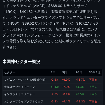
イドマテリアルズ（AMAT） $668.00 やラムリサーチ
（LRCX） $401.82 の急騰は、製造装置需要の回復期待を示
す。クラウドとエンタープライズソフトウェアではサービスナ
ウ（NOW） $89.52 やパランティア（PLTR） $107.27 が20
日・50日トレンドで弱含むため、新規投資は慎重に。エンター
プライズ向けインフラとデータセンター投資は中長期のAIイン
フラ需要を取り込む投資先だが、短期のボラティリティを想定
すべきだ。
米国株セクター概況
セクター
1日
5日
20日
50MA比
マグニフィセント7（AI投資企業）
-2.6%
-6.9%
-13.7%
下回る
半導体サプライチェーン
+0.5%
-7.9%
+4.3%
上回る
インフラストラクチャー
-2.0%
-0.2%
+6.5%
上回る
エンタープライズソフトウェア
-3.3%
-6.1%
-19.3%
下回る