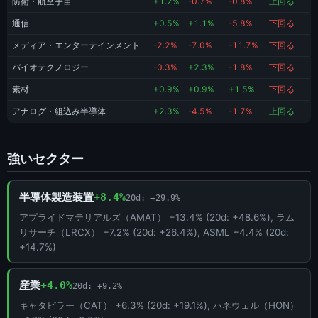
防衛・航空宇宙
+1.2%
-0.7%
-0.8%
上回る
通信
+0.5%
+1.1%
-5.8%
下回る
メディア・エンターテインメント
-2.2%
-7.0%
-11.7%
下回る
バイオテクノロジー
-0.3%
+2.3%
-1.8%
下回る
素材
+0.9%
+0.9%
+1.5%
下回る
アナログ・組込み半導体
+2.3%
-4.5%
-1.7%
上回る
強いセクター
半導体製造装置
+8.4%
20d: +29.9%
アプライドマテリアルズ（AMAT） +13.4% (20d: +48.6%), ラム
リサーチ（LRCX） +7.2% (20d: +26.4%), ASML +4.4% (20d:
+14.7%)
産業
+4.0%
20d: +9.2%
キャタピラー（CAT） +6.3% (20d: +19.1%), ハネウェル（HON）