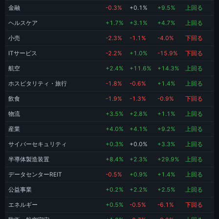
金融
-0.3%
+0.1%
+9.5%
上回る
ヘルスケア
+1.7%
+3.1%
+4.7%
上回る
小売
-2.3%
-1.1%
-4.0%
下回る
ITサービス
-2.2%
+1.0%
-15.9%
下回る
航空
+2.4%
+11.6%
+14.3%
上回る
ホスピタリティ・旅行
-1.8%
-0.6%
+1.4%
上回る
飲食
-1.9%
-1.3%
-0.9%
下回る
物流
+3.5%
+2.8%
+1.1%
上回る
産業
+4.0%
+4.1%
+9.2%
上回る
サイバーセキュリティ
+0.3%
+0.0%
+3.3%
上回る
半導体製造装置
+8.4%
+2.3%
+29.9%
上回る
データセンターREIT
-0.5%
+0.9%
+1.4%
上回る
公益事業
+0.2%
+2.2%
+2.5%
上回る
エネルギー
+0.5%
-0.5%
-6.1%
下回る