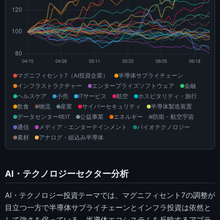
マグニフィセント7（AI投資企業）
半導体サプライチェーン
インフラストラクチャー
エンタープライズソフトウェア
金融
ヘルスケア
小売
ITサービス
航空
ホスピタリティ・旅行
飲食
物流
産業
サイバーセキュリティ
半導体製造装置
データセンターREIT
公益事業
エネルギー
防衛・航空宇宙
通信
メディア・エンターテインメント
バイオテクノロジー
素材
アナログ・組込み半導体
AI・テクノロジーセクター分析
AI・テクノロジー投資テーマでは、マグニフィセント7の調整が
目立つ一方で半導体サプライチェーンとインフラ投資は依然と
して強さを保っている。半導体エコシステムを反映するアプラ