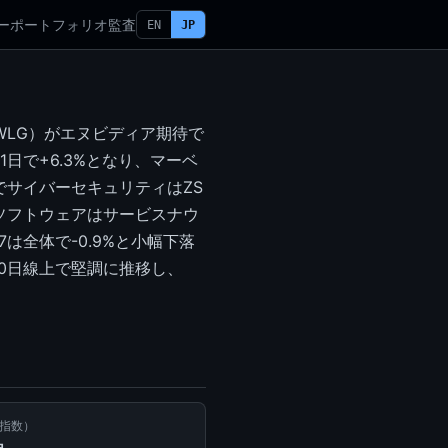
ー
ポートフォリオ
監査
EN
JP
LWLG）がエヌビディア期待で
日で+6.3%となり、マーベ
方でサイバーセキュリティはZS
ズソフトウェアはサービスナウ
は全体で-0.9%と小幅下落
50日線上で堅調に推移し、
怖指数）