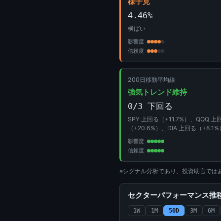
様子見
4.46%
横ばい
影響度
信頼度
200日移動平均線
強気トレンド維持
0/3 下回る
SPY 上回る（+11.7%）、QQQ 上
（+20.6%）、DIA 上回る（+8.1%
影響度
信頼度
※シグナル分析であり、投資助言では
セクターパフォーマンス推移 (
1W
1M
50D
3M
6M