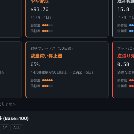
やや警戒
通常範
$93.76
15.8
+1.7%（1日）
-1.7%（
影響度
影響度
信頼度
信頼度
銘柄ブレッドス（50日線）
プット/コ
裁量買い停止圏
逆張り
65%
0.58
回る
44/68銘柄が50日線上・-2.9pp（5日）
過度な楽
）
影響度
影響度
信頼度
信頼度
ありません
Base=100)
1Y
ALL