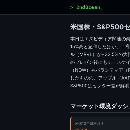
> 2ndOcean_
米国株・S&P500
本日はエヌビディア関連の楽観
15%高と急伸したほか、半
ル（MRVL）が+32.5%
のプレゼン後にもジースケイラ
（NOW）やパランティア（P
したものの、アップル（AAP
S&P500はセクター差が鮮
マーケット環境ダッシ
米国10年債利回り