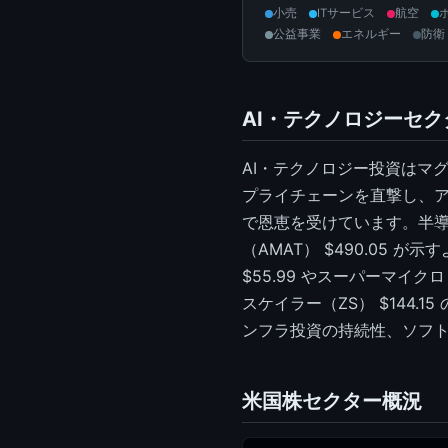
小売
ITサービス
航空
公益事業
エネルギー
防衛
AI・テクノロジーセ
AI・テクノロジー投資はマグ
プライチェーンを直撃し、アップ
で恩恵を受けています。半導体
（AMAT） $490.05
$55.99 やスーパーマイク
スケイラー（ZS） $144
ンフラ投資の持続性、ソフ
米国株セクター概況