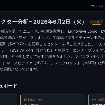
カレンダ
セクター分析 – 2026年6月2日（火）
中立
論を受けたニュースが相場を主導し、Lightwave Logic（
導体関連の上昇が目立ちました。半導体サプライチェーン平均は1
の大幅高（$290.72）を記録してセクターを押し上げました。一
ー（ZS）が-7.4%（$144.15）と軟調で、エンタープライ
LTR）の下落を受けて日中に弱含みました。マグニフィセント7
L）やエヌビディア（NVDA）、マイクロソフト（MSFT）は
明な展開となっています。
ュボード
原油価格（WTI）
VIX（恐