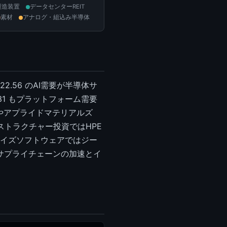
製造装置
データセンターREIT
素材
アナログ・組込み半導体
.56 のAI需要が半導体サ
.31 もプラットフォーム需要
騰やアプライドマテリアルズ
ラストラクチャー投資ではHPE
ープライズソフトウェアではジー
はサプライチェーンの加速とイ