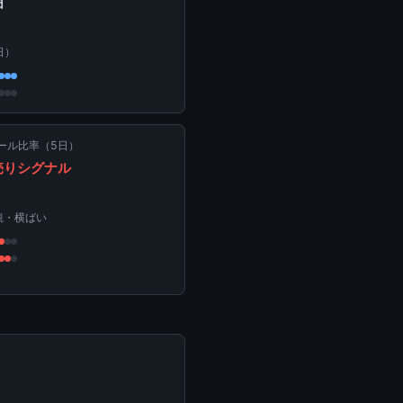
囲
1日）
ール比率（5日）
売りシグナル
観・横ばい