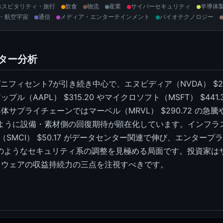
ホスピタリティ・旅行
飲食
物流
産業
サイバーセキュリティ
半導体
・航空宇宙
通信
メディア・エンターテインメント
バイオテクノロジー
クター分析
ニフィセント7が引き続き中心で、エヌビディア（NVDA） $222
ル（AAPL） $315.20 やマイクロソフト（MSFT） $441
サプライチェーンではマーベル（MRVL） $290.72 の急
 が示すように設備・素材側の回復期待が顕在化しています。インフ
ロ（SMCI） $50.17 がデータセンター関連で伸び、エンタ
.15 のようなセキュリティ系の調整を見極める局面です。投資家
トウェアの収益持続力の三点を注視すべきです。