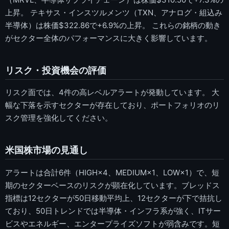
上昇。 テキサス・インスツルメンツ（TXN、アナログ・組込み
半導体）は株価$322.86で+6.9%の上昇。 これらの銘柄の動き
がセクター全体のパフォーマンスに大きく影響しています。
リスク・投資機会の評価
リスク面では、4件の高レベルアラートが発動しています。 大
幅な下落を示すセクターが存在しており、ポートフォリオのリ
スク管理を強化してください。
米国株市場の見通し
アラートは合計6件（HIGH×4、MEDIUM×1、LOW×1）で、短
期のセクターベースのリスクが顕在化しています。ブレッドス
指標は12セクターが50日移動平均上、12セクターが下で拮抗し
ており、50日トレンドでは半導体・インフラ系が強く、ITサー
ビスやエネルギー、エンタープライズソフトが弱含みです。短