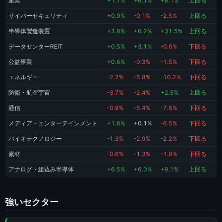
産業
+1.7%
+6.1%
+8.1%
上回る
サイバーセキュリティ
+0.9%
-0.1%
-2.5%
上回る
半導体製造装置
+3.8%
+6.2%
+31.5%
上回る
データセンターREIT
+0.5%
+3.1%
-0.6%
下回る
公益事業
+0.6%
-0.3%
-1.5%
下回る
エネルギー
-2.2%
-6.8%
-10.2%
下回る
防衛・航空宇宙
-3.7%
-2.4%
+2.5%
上回る
通信
-0.9%
-5.4%
-7.8%
下回る
メディア・エンターテインメント
+1.8%
+0.1%
-6.5%
下回る
バイオテクノロジー
-1.3%
-2.9%
-2.2%
下回る
素材
-0.6%
-1.3%
-1.8%
下回る
アナログ・組込み半導体
+6.5%
+6.0%
+9.1%
上回る
強いセクター