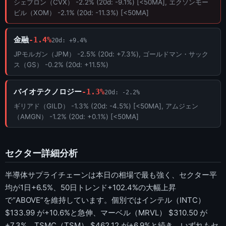
シェブロン（CVX） -2.2% (20d: -9.1%) [<50MA], エクソンモー
ビル（XOM） -2.1% (20d: -11.3%) [<50MA]
金融
-1.4%
20d: +9.4%
JPモルガン（JPM） -2.5% (20d: +7.3%), ゴールドマン・サック
ス（GS） -0.2% (20d: +11.5%)
バイオテクノロジー
-1.3%
20d: -2.2%
ギリアド（GILD） -1.3% (20d: -4.5%) [<50MA], アムジェン
（AMGN） -1.2% (20d: +0.1%) [<50MA]
セクター詳細分析
半導体サプライチェーンは本日の相場で最も強く、セクター平
均が1日+6.5%、50日トレンド+102.4%の大幅上昇
で“ABOVE”を維持しています。個別ではインテル（INTC）
$133.99 が+10.6%と急伸、マーベル（MRVL） $310.50 が
+7.3%、TSMC（TSM） $462.12 が+6.9%と続き、いずれもセ