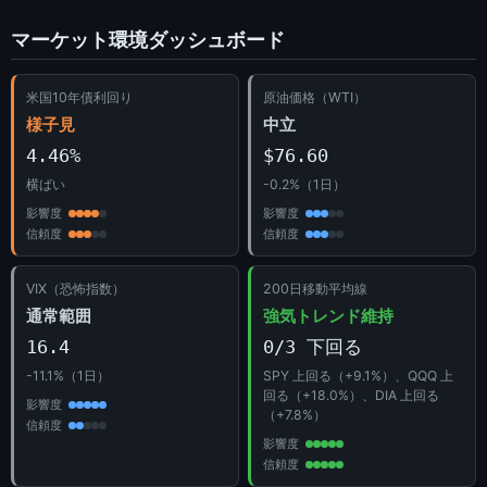
マーケット環境ダッシュボード
米国10年債利回り
原油価格（WTI）
様子見
中立
4.46%
$76.60
横ばい
-0.2%（1日）
影響度
影響度
信頼度
信頼度
VIX（恐怖指数）
200日移動平均線
通常範囲
強気トレンド維持
16.4
0/3 下回る
-11.1%（1日）
SPY 上回る（+9.1%）、QQQ 上
回る（+18.0%）、DIA 上回る
影響度
（+7.8%）
信頼度
影響度
信頼度