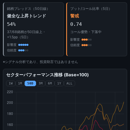
銘柄ブレッドス（50日線）
プット/コール比率（5日）
健全な上昇トレンド
警戒
54%
0.74
37/68銘柄が50日線上・
コール優勢・下落中
+1.5pp（5日）
影響度
影響度
信頼度
信頼度
※シグナル分析であり、投資助言ではありません
セクターパフォーマンス推移 (Base=100)
1W
1M
50D
3M
6M
1Y
ALL