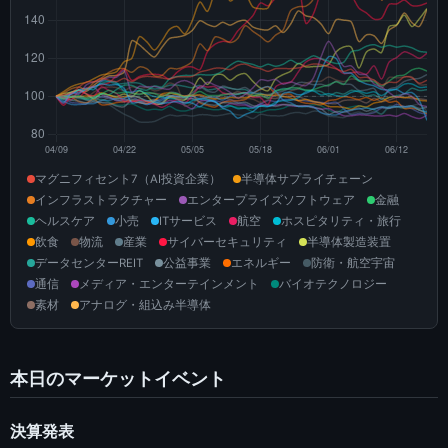
マグニフィセント7（AI投資企業）
半導体サプライチェーン
インフラストラクチャー
エンタープライズソフトウェア
金融
ヘルスケア
小売
ITサービス
航空
ホスピタリティ・旅行
飲食
物流
産業
サイバーセキュリティ
半導体製造装置
データセンターREIT
公益事業
エネルギー
防衛・航空宇宙
通信
メディア・エンターテインメント
バイオテクノロジー
素材
アナログ・組込み半導体
本日のマーケットイベント
決算発表