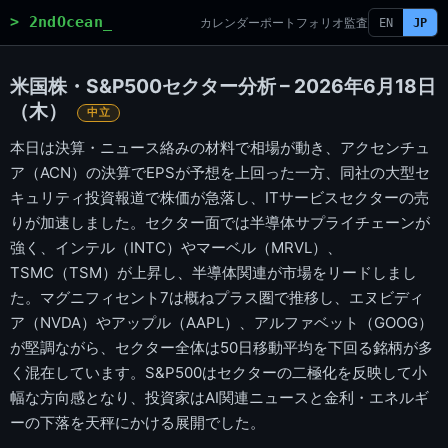
> 2ndOcean_
カレンダー
ポートフォリオ
監査
EN
JP
米国株・S&P500セクター分析 – 2026年6月18日
（木）
中立
本日は決算・ニュース絡みの材料で相場が動き、アクセンチュ
ア（ACN）の決算でEPSが予想を上回った一方、同社の大型セ
キュリティ投資報道で株価が急落し、ITサービスセクターの売
りが加速しました。セクター面では半導体サプライチェーンが
強く、インテル（INTC）やマーベル（MRVL）、
TSMC（TSM）が上昇し、半導体関連が市場をリードしまし
た。マグニフィセント7は概ねプラス圏で推移し、エヌビディ
ア（NVDA）やアップル（AAPL）、アルファベット（GOOG）
が堅調ながら、セクター全体は50日移動平均を下回る銘柄が多
く混在しています。S&P500はセクターの二極化を反映して小
幅な方向感となり、投資家はAI関連ニュースと金利・エネルギ
ーの下落を天秤にかける展開でした。