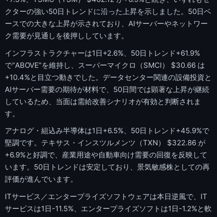
クターの強い50日トレンドに沿った上昇を示しました。50日ベ
ースでの大きな上昇が示されており、AIサーバーやネットワー
ク需要が見通しを後押ししています。
インフラストラクチャーは1日+2.6%、50日トレンド+61.9%
で“ABOVE”を維持し、スーパーマイクロ（SMCI） $30.66 は
+10.4%と目立つ動きでした。データセンター関連の設備投資と
AIサーバー需要の期待が材料で、50日間では顕著な上昇が継続
しているため、当面は需給改善シナリオが有効と判断されま
す。
アナログ・組込み半導体は1日+6.5%、50日トレンド+45.9%で
堅調です。テキサス・インスツルメンツ（TXN） $322.86 が
+6.9%と好調で、産業用途や自動車向け需要の回復を反映して
います。50日トレンドは安定しており、景気敏感株としての再
評価が進んでいます。
ITサービス／エンタープライズソフトウェアは本日逆風で、IT
サービスは1日-11.5%、エンタープライズソフトは1日-1.2%と軟