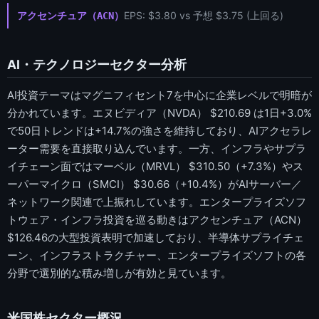
EPS: $3.80 vs 予想 $3.75 (上回る)
アクセンチュア（ACN）
AI・テクノロジーセクター分析
AI投資テーマはマグニフィセント7を中心に企業レベルで明暗が
分かれています。エヌビディア（NVDA） $210.69 は1日+3.0%
で50日トレンドは+14.7%の強さを維持しており、AIアクセラレ
ーター需要を直接取り込んでいます。一方、インフラやサプラ
イチェーン面ではマーベル（MRVL） $310.50（+7.3%）やス
ーパーマイクロ（SMCI） $30.66（+10.4%）がAIサーバー／
ネットワーク関連で上振れしています。エンタープライズソフ
トウェア・インフラ投資を巡る動きはアクセンチュア（ACN）
$126.46の大型投資表明で加速しており、半導体サプライチェ
ーン、インフラストラクチャー、エンタープライズソフトの各
分野で選別的な積み増しが有効と見ています。
米国株セクター概況