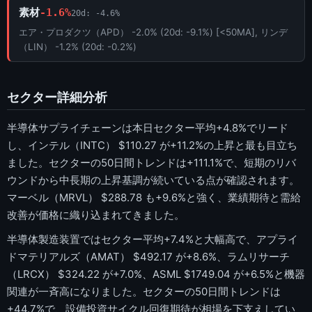
素材
-1.6%
20d: -4.6%
エア・プロダクツ（APD） -2.0% (20d: -9.1%) [<50MA], リンデ
（LIN） -1.2% (20d: -0.2%)
セクター詳細分析
半導体サプライチェーンは本日セクター平均+4.8%でリード
し、インテル（INTC） $110.27 が+11.2%の上昇と最も目立ち
ました。セクターの50日間トレンドは+111.1%で、短期のリバ
ウンドから中長期の上昇基調が続いている点が確認されます。
マーベル（MRVL） $288.78 も+9.6%と強く、業績期待と需給
改善が価格に織り込まれてきました。
半導体製造装置ではセクター平均+7.4%と大幅高で、アプライ
ドマテリアルズ（AMAT） $492.17 が+8.6%、ラムリサーチ
（LRCX） $324.22 が+7.0%、ASML $1749.04 が+6.5%と機器
関連が一斉高になりました。セクターの50日間トレンドは
+44.7%で、設備投資サイクル回復期待が相場を下支えしてい