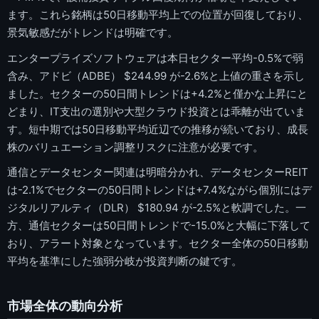
ます。これら銘柄は50日移動平均上での位置が回復しており、
景気敏感だがトレンドは明確です。
エンタープライズソフトウェアは本日セクター平均-0.5%で弱
含み、アドビ（ADBE） $244.99 が-2.6%と上値の重さを示し
ました。セクターの50日間トレンドは+4.2%と僅かな上昇にと
どまり、IT支出の選別や大型クラウド投資とは乖離が出ていま
す。短中期では50日移動平均近辺での推移が続いており、成長
株のバリュエーション調整リスクに注意が必要です。
通信とデータセンター関連は明暗分かれ、データセンターREIT
は-2.1%でセクターの50日間トレンドは+7.4%ながら個別にはデ
ジタルリアルティ（DLR） $180.94 が-2.5%と軟調でした。一
方、通信セクターは50日間トレンドで-15.0%と大幅に下落して
おり、アラート対象となっています。セクター全体の50日移動
平均を基準にした強弱分岐が投資判断の鍵です。
市場全体の動向分析