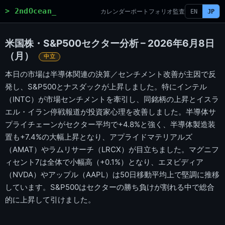
> 2ndOcean_
カレンダー
ポートフォリオ
監査
EN
JP
米国株・S&P500セクター分析 – 2026年6月8日
（月）
中立
本日の市場は半導体関連の決算／センチメント改善が主因で反
発し、S&P500とナスダックが上昇しました。特にインテル
（INTC）が市場センチメントを牽引し、同銘柄の上昇とイスラ
エル・イラン停戦報道が投資家心理を改善しました。半導体サ
プライチェーンがセクター平均で+4.8%と強く、半導体製造装
置も+7.4%の大幅上昇となり、アプライドマテリアルズ
（AMAT）やラムリサーチ（LRCX）が目立ちました。マグニフ
ィセント7は全体で小幅高（+0.1%）となり、エヌビディア
（NVDA）やアップル（AAPL）は50日移動平均上で堅調に推移
しています。S&P500はセクターの勝ち負けが割れる中で総合
的に上昇して引けました。