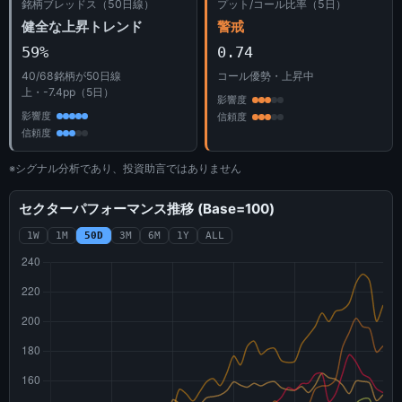
銘柄ブレッドス（50日線）
プット/コール比率（5日）
健全な上昇トレンド
警戒
59%
0.74
40/68銘柄が50日線
コール優勢・上昇中
上・-7.4pp（5日）
影響度
影響度
信頼度
信頼度
※シグナル分析であり、投資助言ではありません
セクターパフォーマンス推移 (Base=100)
1W
1M
50D
3M
6M
1Y
ALL