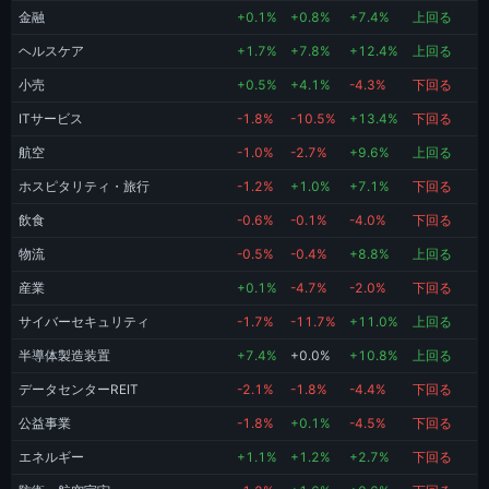
金融
+0.1%
+0.8%
+7.4%
上回る
ヘルスケア
+1.7%
+7.8%
+12.4%
上回る
小売
+0.5%
+4.1%
-4.3%
下回る
ITサービス
-1.8%
-10.5%
+13.4%
下回る
航空
-1.0%
-2.7%
+9.6%
上回る
ホスピタリティ・旅行
-1.2%
+1.0%
+7.1%
下回る
飲食
-0.6%
-0.1%
-4.0%
下回る
物流
-0.5%
-0.4%
+8.8%
上回る
産業
+0.1%
-4.7%
-2.0%
下回る
サイバーセキュリティ
-1.7%
-11.7%
+11.0%
上回る
半導体製造装置
+7.4%
+0.0%
+10.8%
上回る
データセンターREIT
-2.1%
-1.8%
-4.4%
下回る
公益事業
-1.8%
+0.1%
-4.5%
下回る
エネルギー
+1.1%
+1.2%
+2.7%
下回る