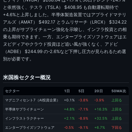
と依然強く、テスラ（TSLA） $408.95 も自動運転期待で
+4.6%と上昇しました。半導体製造装置ではアプライドマテリ
アルズ（AMAT） $492.17 とラムリサーチ（LRCX） $324.22
の上昇がサプライチェーン強化を示唆し、インフラ投資との相
乗も期待できます。一方、エンタープライズソフトウェアはエ
ヌビディアやクラウド投資ほど追い風が強くなく、アドビ
（ADBE） $244.99 の-2.6%など下押し圧力が見られるため選
別が必要です。
米国株セクター概況
セクター
1日
5日
20日
50MA比
マグニフィセント7（AI投資企業）
+0.1%
-3.8%
-3.9%
上回る
半導体サプライチェーン
+4.8%
-7.1%
+16.3%
上回る
インフラストラクチャー
+2.1%
-8.9%
+32.5%
上回る
エンタープライズソフトウェア
-0.5%
-9.1%
+6.7%
下回る