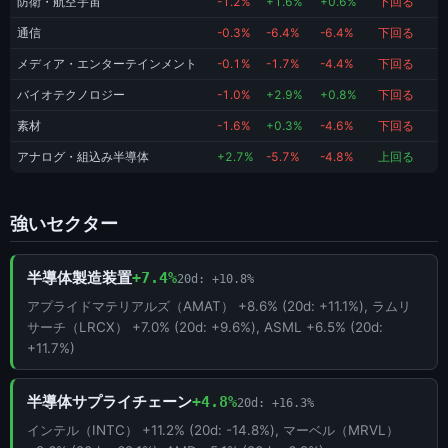
防衛・航空宇宙
-1.2%
+1.6%
+0.6%
下回る
通信
-0.3%
-6.4%
-6.4%
下回る
メディア・エンターテインメント
-0.1%
-1.7%
-4.4%
下回る
バイオテクノロジー
-1.0%
+2.9%
+0.8%
下回る
素材
-1.6%
+0.3%
-4.6%
下回る
アナログ・組込み半導体
+2.7%
-5.7%
-4.8%
上回る
強いセクター
半導体製造装置
+7.4%
20d: +10.8%
アプライドマテリアルズ（AMAT） +8.6% (20d: +11.1%), ラムリ
サーチ（LRCX） +7.0% (20d: +9.6%), ASML +6.5% (20d:
+11.7%)
半導体サプライチェーン
+4.8%
20d: +16.3%
インテル（INTC） +11.2% (20d: -14.8%), マーベル（MRVL）