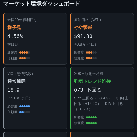
マーケット環境ダッシュボード
米国10年債利回り
原油価格（WTI）
様子見
やや警戒
4.56%
$91.30
横ばい
+0.8%（1日）
影響度
影響度
信頼度
信頼度
VIX（恐怖指数）
200日移動平均線
通常範囲
強気トレンド維持
18.9
0/3 下回る
-12.0%（1日）
SPY 上回る（+8.4%）、QQQ 上
回る（+15.2%）、DIA 上回る
影響度
（+6.7%）
信頼度
影響度
信頼度