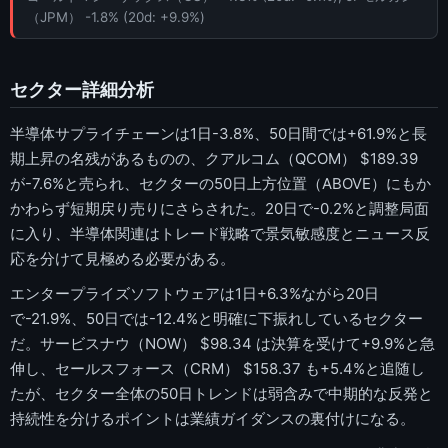
（JPM） -1.8% (20d: +9.9%)
セクター詳細分析
半導体サプライチェーンは1日-3.8%、50日間では+61.9%と長
期上昇の名残があるものの、クアルコム（QCOM） $189.39
が-7.6%と売られ、セクターの50日上方位置（ABOVE）にもか
かわらず短期戻り売りにさらされた。20日で-0.2%と調整局面
に入り、半導体関連はトレード戦略で景気敏感度とニュース反
応を分けて見極める必要がある。
エンタープライズソフトウェアは1日+6.3%ながら20日
で-21.9%、50日では-12.4%と明確に下振れしているセクター
だ。サービスナウ（NOW） $98.34 は決算を受けて+9.9%と急
伸し、セールスフォース（CRM） $158.37 も+5.4%と追随し
たが、セクター全体の50日トレンドは弱含みで中期的な反発と
持続性を分けるポイントは業績ガイダンスの裏付けになる。