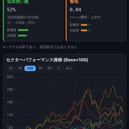
追加買い圏
警戒
52%
0.84
35/68銘柄が50日線
コール優勢・上昇中
上・-2.9pp（5日）
影響度
影響度
信頼度
信頼度
※シグナル分析であり、投資助言ではありません
セクターパフォーマンス推移 (Base=100)
1W
1M
50D
3M
6M
1Y
ALL