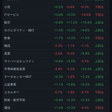
小売
+0.5%
-0.6%
-0.2%
下回る
ITサービス
+3.8%
+5.5%
-19.9%
下回る
航空
+0.8%
+11.2%
+15.4%
上回る
ホスピタリティ・旅行
+1.0%
+3.2%
+4.6%
上回る
飲食
+1.7%
+2.2%
+1.4%
下回る
物流
-2.2%
-1.1%
-1.1%
上回る
産業
-2.6%
-0.3%
+5.8%
上回る
サイバーセキュリティ
+4.6%
+5.5%
-0.5%
上回る
半導体製造装置
-4.8%
-5.5%
+23.3%
上回る
データセンターREIT
+0.3%
-1.8%
+2.2%
上回る
公益事業
+1.1%
+3.6%
+4.2%
上回る
エネルギー
-0.7%
-1.8%
-6.1%
下回る
防衛・航空宇宙
+0.6%
+2.4%
+0.3%
上回る
通信
+1.0%
+2.3%
-4.5%
下回る