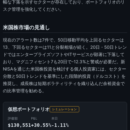
幅な下落を示すセクターが存在しており、ポートフォリオのリ
スク管理を強化してください。
米国株市場の見通し
現在のアラート数は7件で、50日移動平均を上回るセクターは
13、下回るセクターは11と分裂相場が続く。20日・50日トレン
ドではエンタープライズソフトやITサービスが顕著に下落して
おり、マグニフィセント7も20日で-12.3%と警戒が必要だ。新
NISAを通じた米国株投資を検討する個人投資家には、セクター
分散と50日トレンドを基準にした段階的投資（ドルコスト）を
推奨し、成長株は短期ボラティリティを織り込んだ余裕資金で
の比率管理を勧める。
仮想ポートフォリオ
シミュレーション
評価額
P&L
本日
$130,551
+30.55%
-1.11%