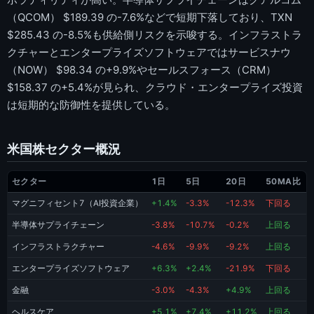
（QCOM） $189.39 の-7.6%などで短期下落しており、TXN
$285.43 の-8.5%も供給側リスクを示唆する。インフラストラ
クチャーとエンタープライズソフトウェアではサービスナウ
（NOW） $98.34 の+9.9%やセールスフォース（CRM）
$158.37 の+5.4%が見られ、クラウド・エンタープライズ投資
は短期的な防御性を提供している。
米国株セクター概況
セクター
1日
5日
20日
50MA比
マグニフィセント7（AI投資企業）
+1.4%
-3.3%
-12.3%
下回る
半導体サプライチェーン
-3.8%
-10.7%
-0.2%
上回る
インフラストラクチャー
-4.6%
-9.9%
-9.2%
上回る
エンタープライズソフトウェア
+6.3%
+2.4%
-21.9%
下回る
金融
-3.0%
-4.3%
+4.9%
上回る
ヘルスケア
+5.1%
+7.4%
+11.2%
上回る