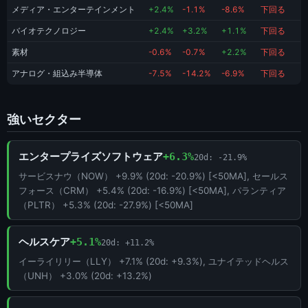
メディア・エンターテインメント
+2.4%
-1.1%
-8.6%
下回る
バイオテクノロジー
+2.4%
+3.2%
+1.1%
下回る
素材
-0.6%
-0.7%
+2.2%
下回る
アナログ・組込み半導体
-7.5%
-14.2%
-6.9%
下回る
強いセクター
エンタープライズソフトウェア
+6.3%
20d: -21.9%
サービスナウ（NOW） +9.9% (20d: -20.9%) [<50MA], セールス
フォース（CRM） +5.4% (20d: -16.9%) [<50MA], パランティア
（PLTR） +5.3% (20d: -27.9%) [<50MA]
ヘルスケア
+5.1%
20d: +11.2%
イーライリリー（LLY） +7.1% (20d: +9.3%), ユナイテッドヘルス
（UNH） +3.0% (20d: +13.2%)