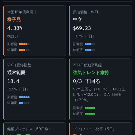
米国10年債利回り
原油価格（WTI）
様子見
中立
4.38%
$69.23
横ばい
-3.7%（1日）
影響度
影響度
信頼度
信頼度
VIX（恐怖指数）
200日移動平均線
通常範囲
強気トレンド維持
18.4
0/3 下回る
-2.5%（1日）
SPY 上回る（+6.1%）、QQQ 上
回る（+12.0%）、DIA 上回る
影響度
（+7.9%）
信頼度
影響度
信頼度
銘柄ブレッドス（50日線）
プット/コール比率（5日）