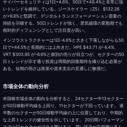
サイバーセキュリティは1日+4.6%、50日で+49.4%と非常に強
いトレンドを維持している。ジースケイラー（ZS） $132.26
が+6.8%と堅調で、デジタルトランスフォーメーション需要の
持続を示唆する。50日トレンドが強く、景気循環の変動期でも
相対的ディフェンシブとして注目度が高い。
インフラストラクチャーは1日-4.6%と大きく下落しながらも50
日で+44.5%と長期的には上向きだ。HPE $43.71 が-6.4%、
VRT $303.95 が-6.6%と個別の売りが目立つが、セクターの50
日トレンドが示す通り投資は周期的回復期待を織り込む必要が
ある。短期の弱さは政策や資本支出の見通しに敏感だ。
市場全体の動向分析
米国株市場全体の動向を分析すると、24セクター中13セクター
が50日移動平均線を上回り、11セクターが下回っています。 過
半数のセクターが50日移動平均線の上に位置しており、中期的
な上昇トレンドの健全性を示しています。 20日間パフォーマン
スでは12セクターがプラス圏にあり、買い圧力が広範囲に及ん