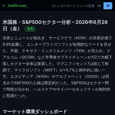
> 2ndOcean_
カレンダー
ポートフォリオ
監査
EN
JP
米国株・S&P500セクター分析 – 2026年6月26
日（金）
強気
決算とニュースが相次ぎ、サービスナウ（NOW）が決算好感で
9.9%急騰し、エンタープライズソフトが短期的なリードを見せ
た。半面、テキサス・インスツルメンツ（TXN）が売られ、ク
アルコム（QCOM）など半導体サプライチェーンが1日で大幅下
落しセクター全体は後退した。マグニフィセント7は総じて軟
調で、マイクロソフト（MSFT）が+5.7%と例外的に強い一
方、エヌビディア（NVDA）やアルファベット（GOOG）は弱
含みでS&P500の上値は限定的だった。S&P500はセクター間
で明暗が分かれ、ヘルスケアやサイバーセキュリティが相対的
に堅調だった。
マーケット環境ダッシュボード