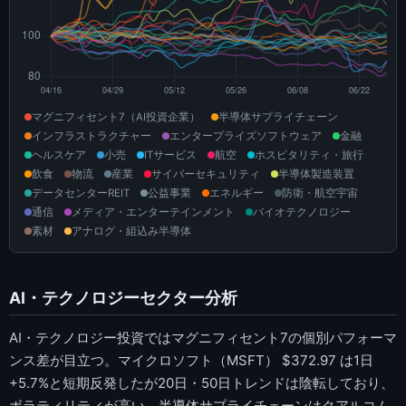
マグニフィセント7（AI投資企業）
半導体サプライチェーン
インフラストラクチャー
エンタープライズソフトウェア
金融
ヘルスケア
小売
ITサービス
航空
ホスピタリティ・旅行
飲食
物流
産業
サイバーセキュリティ
半導体製造装置
データセンターREIT
公益事業
エネルギー
防衛・航空宇宙
通信
メディア・エンターテインメント
バイオテクノロジー
素材
アナログ・組込み半導体
AI・テクノロジーセクター分析
AI・テクノロジー投資ではマグニフィセント7の個別パフォーマ
ンス差が目立つ。マイクロソフト（MSFT） $372.97 は1日
+5.7%と短期反発したが20日・50日トレンドは陰転しており、
ボラティリティが高い。半導体サプライチェーンはクアルコム