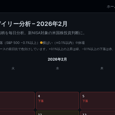
ホー
イリー分析 – 2026年2月
68銘柄を毎日分析。新NISA対象の米国株投資判断に。
落（S&P 500 −0.1%以上）
横ばい（±0.1%以内）
休場
値ベースの前日比で色分けしています。+0.1%以上の上昇は緑、−0.1%以上の下落は赤
2026年2月
火
水
木
4
5
下落
下落
11
12