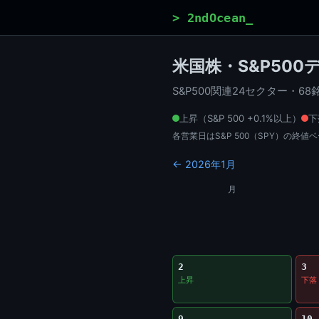
> 2ndOcean_
米国株・S&P500デ
S&P500関連24セクター・
上昇（S&P 500 +0.1%以上）
下
各営業日はS&P 500（SPY）の終
← 2026年1月
月
2
3
上昇
下落
9
10