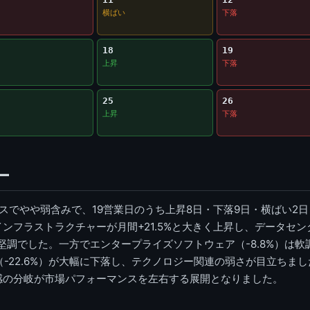
横ばい
下落
18
19
上昇
下落
25
26
上昇
下落
ー
スでやや弱含みで、19営業日のうち上昇8日・下落9日・横ばい2
フラストラクチャーが月間+21.5%と大きく上昇し、データセンターR
的に堅調でした。一方でエンタープライズソフトウェア（-8.8%）は
ビス（-22.6%）が大幅に下落し、テクノロジー関連の弱さが目立ち
感の分岐が市場パフォーマンスを左右する展開となりました。