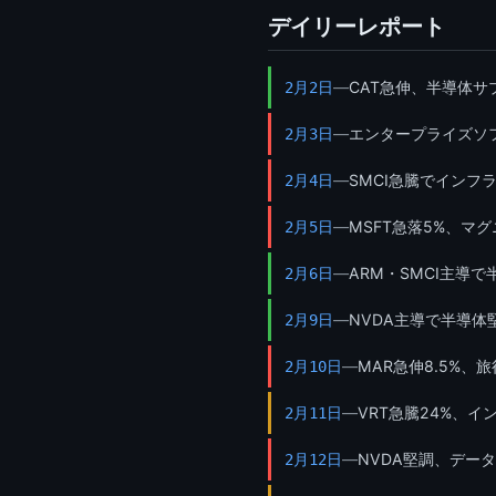
デイリーレポート
—
CAT急伸、半導体サ
2月2日
—
エンタープライズソフ
2月3日
—
SMCI急騰でインフ
2月4日
—
MSFT急落5%、マ
2月5日
—
ARM・SMCI主導
2月6日
—
NVDA主導で半導
2月9日
—
MAR急伸8.5%、
2月10日
—
VRT急騰24%、
2月11日
—
NVDA堅調、データ
2月12日