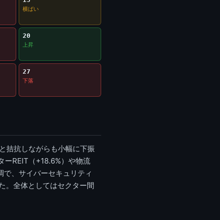
横ばい
20
上昇
27
下落
日と拮抗しながらも小幅に下振
EIT（+18.6%）や物流
軟調で、サイバーセキュリティ
ました。全体としてはセクター間