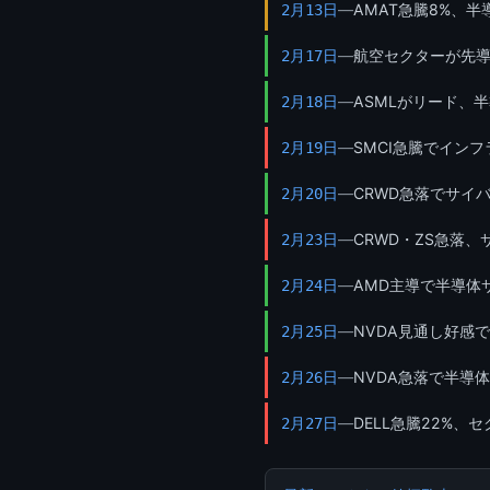
—
AMAT急騰8%、
2月13日
—
航空セクターが先導
2月17日
—
ASMLがリード、
2月18日
—
SMCI急騰でインフ
2月19日
—
CRWD急落でサイ
2月20日
—
CRWD・ZS急落
2月23日
—
AMD主導で半導体
2月24日
—
NVDA見通し好感で
2月25日
—
NVDA急落で半導
2月26日
—
DELL急騰22%、
2月27日