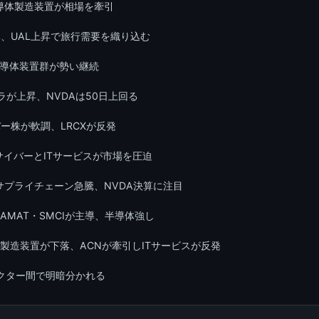
半導体製造装置が相場を牽引
、UAL上昇で旅行需要を織り込む
半導体装置群が勢い継続
ラが上昇、NVDAは50日上回る
バー株が軟調、LRCXが反発
、サイバーとITサービスが市場を圧迫
サプライチェーン急騰、NVDA決算に注目
AMAT・SMCIが主導、半導体強し
体製造装置が下落、ACNが牽引しITサービスが反発
セクター間で明暗分かれる