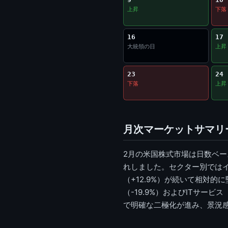
上昇
下落
16
17
大統領の日
上昇
23
24
下落
上昇
月次マーケットサマリ
2月の米国株式市場は日数ベー
れしました。セクター別ではイン
（+12.9%）が続いて相対
（-19.9%）およびITサー
で明確な二極化が進み、景況