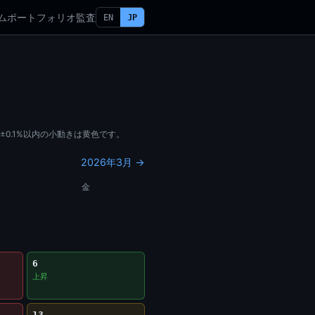
ム
ポートフォリオ
監査
EN
JP
、±0.1%以内の小動きは黄色です。
2026年3月 →
金
6
上昇
13