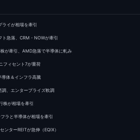
プライが相場を牽引
ト急落、CRM・NOWが牽引
ラ株が牽引、AMD急落で半導体に軋み
グニフィセント7が重荷
で半導体＆インフラ高騰
体堅調、エンタープライズ軟調
旅行株が相場を牽引
インフラと半導体が相場を牽引
センターREITが急伸（EQIX）