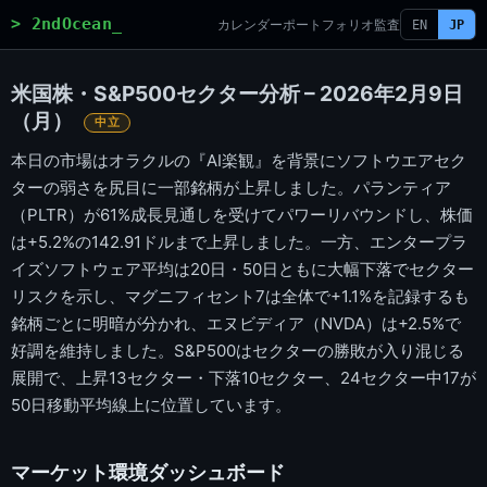
> 2ndOcean_
カレンダー
ポートフォリオ
監査
EN
JP
米国株・S&P500セクター分析 – 2026年2月9日
（月）
中立
本日の市場はオラクルの『AI楽観』を背景にソフトウエアセク
ターの弱さを尻目に一部銘柄が上昇しました。パランティア
（PLTR）が61%成長見通しを受けてパワーリバウンドし、株価
は+5.2%の142.91ドルまで上昇しました。一方、エンタープラ
イズソフトウェア平均は20日・50日ともに大幅下落でセクター
リスクを示し、マグニフィセント7は全体で+1.1%を記録するも
銘柄ごとに明暗が分かれ、エヌビディア（NVDA）は+2.5%で
好調を維持しました。S&P500はセクターの勝敗が入り混じる
展開で、上昇13セクター・下落10セクター、24セクター中17が
50日移動平均線上に位置しています。
マーケット環境ダッシュボード