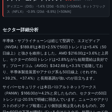
ディズニー（DIS） -1.4% (20d: -5.0%) [<50MA], ネットフリック
ス（NFLX） -0.9% (20d: -8.9%) [<50MA]
セクター詳細分析
半導体・サプライチェーンは総じて堅調で、エヌビディア
（NVDA）$189.81は本日+2.5%で50日トレンドは+5.4%（50
日線上）と強さを維持しました。AMD $216.00は+3.6%と上昇
し、セクターの50日トレンドは+2.8%ながら短期需給は良好で
す。ブロードコム（AVGO）$342.68も+3.3%で追随してお
り、半導体製造装置やアナログ系も50日線上（それぞれ
+39.2%、+37.4%）と長期基調が強いのが目立ちます。
サイバーセキュリティは本日パロアルトネットワークス
（PANW）$166.00が+4.2%と戻したものの、セクターの50日
トレンドは-20.5%で明確に弱含んでいます。ニュースやアナリ
ストのポジティブ報道により個別反発は見られるものの、20
日〜50日の下落が継続している点はリスクで、短期トレード向