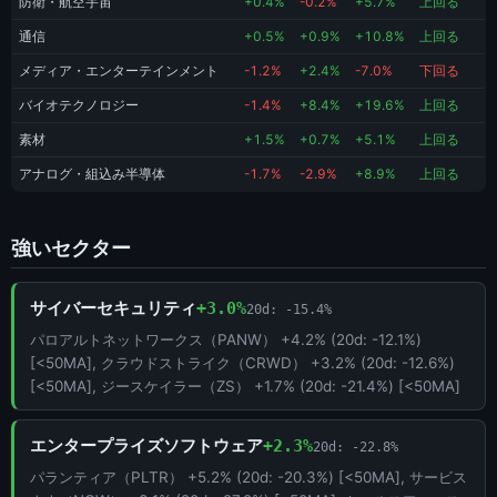
防衛・航空宇宙
+0.4%
-0.2%
+5.7%
上回る
通信
+0.5%
+0.9%
+10.8%
上回る
メディア・エンターテインメント
-1.2%
+2.4%
-7.0%
下回る
バイオテクノロジー
-1.4%
+8.4%
+19.6%
上回る
素材
+1.5%
+0.7%
+5.1%
上回る
アナログ・組込み半導体
-1.7%
-2.9%
+8.9%
上回る
強いセクター
サイバーセキュリティ
+3.0%
20d: -15.4%
パロアルトネットワークス（PANW） +4.2% (20d: -12.1%)
[<50MA], クラウドストライク（CRWD） +3.2% (20d: -12.6%)
[<50MA], ジースケイラー（ZS） +1.7% (20d: -21.4%) [<50MA]
エンタープライズソフトウェア
+2.3%
20d: -22.8%
パランティア（PLTR） +5.2% (20d: -20.3%) [<50MA], サービス