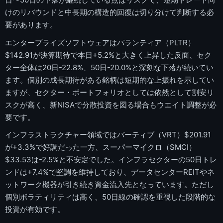
けのリバウンドと中長期の構造的回復は切り分けて判断する必
要があります。
エンタープライズソフトウェアはパランティア（PLTR）
$142.91が決算期待で本日+5.2%と大きく上昇した反面、セク
ター全体は20日-22.8%、50日-20.0%と深刻な下落が続いてい
ます。個別の成長期待がある銘柄は短期的な上振れを示してい
ますが、セクター・ポートフォリオとしては依然として割安リ
スクが高く、新NISAで分散投資を図る場合もウエイト調整が必
要です。
インフラストラクチャー領域ではバーティブ（VRT）$201.91
が+3.3%で好調だった一方、スーパーマイクロ（SMCI）
$33.53は-2.5%と不安定でした。インフラセクターの50日トレ
ンドは+7.4%で堅調を維持しており、データセンターREITやネ
ットワーク機器が引き続き資金流入先となっています。ただし
個別ボラティリティは高く、50日線の確認を重視した段階的な
投資が有効です。