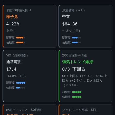
米国10年債利回り
原油価格（WTI）
様子見
中立
4.22%
$64.36
上昇中
+1.3%（1日）
影響度
影響度
信頼度
信頼度
VIX（恐怖指数）
200日移動平均線
通常範囲
強気トレンド維持
17.4
0/3 下回る
-14.8%（1日）
SPY 上回る（+7.9%）、QQQ 上
回る（+6.4%）、DIA 上回る
影響度
（+10.4%）
信頼度
影響度
信頼度
銘柄ブレッドス（50日線）
プット/コール比率（5日）