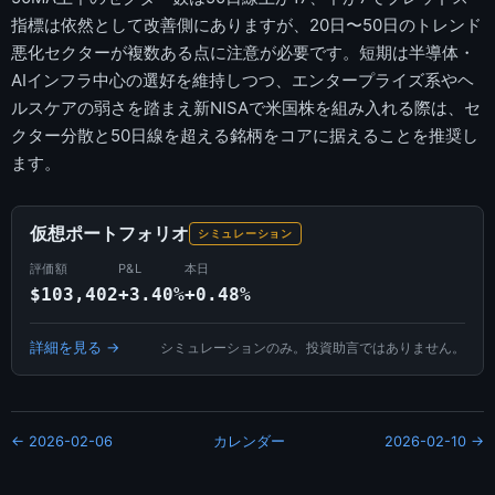
指標は依然として改善側にありますが、20日〜50日のトレンド
悪化セクターが複数ある点に注意が必要です。短期は半導体・
AIインフラ中心の選好を維持しつつ、エンタープライズ系やヘ
ルスケアの弱さを踏まえ新NISAで米国株を組み入れる際は、セ
クター分散と50日線を超える銘柄をコアに据えることを推奨し
ます。
仮想ポートフォリオ
シミュレーション
評価額
P&L
本日
$103,402
+3.40%
+0.48%
詳細を見る →
シミュレーションのみ。投資助言ではありません。
← 2026-02-06
カレンダー
2026-02-10 →