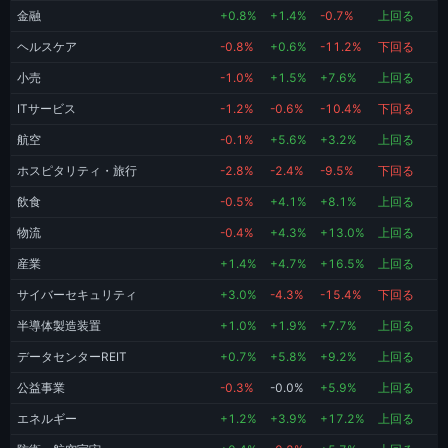
金融
+0.8%
+1.4%
-0.7%
上回る
ヘルスケア
-0.8%
+0.6%
-11.2%
下回る
小売
-1.0%
+1.5%
+7.6%
上回る
ITサービス
-1.2%
-0.6%
-10.4%
下回る
航空
-0.1%
+5.6%
+3.2%
上回る
ホスピタリティ・旅行
-2.8%
-2.4%
-9.5%
下回る
飲食
-0.5%
+4.1%
+8.1%
上回る
物流
-0.4%
+4.3%
+13.0%
上回る
産業
+1.4%
+4.7%
+16.5%
上回る
サイバーセキュリティ
+3.0%
-4.3%
-15.4%
下回る
半導体製造装置
+1.0%
+1.9%
+7.7%
上回る
データセンターREIT
+0.7%
+5.8%
+9.2%
上回る
公益事業
-0.3%
-0.0%
+5.9%
上回る
エネルギー
+1.2%
+3.9%
+17.2%
上回る