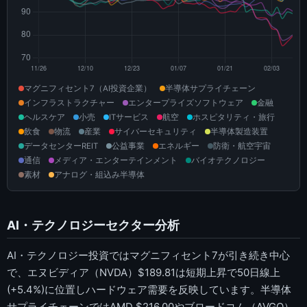
マグニフィセント7（AI投資企業）
半導体サプライチェーン
インフラストラクチャー
エンタープライズソフトウェア
金融
ヘルスケア
小売
ITサービス
航空
ホスピタリティ・旅行
飲食
物流
産業
サイバーセキュリティ
半導体製造装置
データセンターREIT
公益事業
エネルギー
防衛・航空宇宙
通信
メディア・エンターテインメント
バイオテクノロジー
素材
アナログ・組込み半導体
AI・テクノロジーセクター分析
AI・テクノロジー投資ではマグニフィセント7が引き続き中心
で、エヌビディア（NVDA）$189.81は短期上昇で50日線上
(+5.4%)に位置しハードウェア需要を反映しています。半導体
サプライチェーンではAMD $216.00やブロードコム（AVGO）