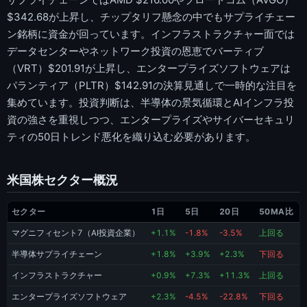
$342.68が上昇し、チップタリフ懸念の中でもサプライチェー
ン銘柄に資金が回っています。インフラストラクチャー面では
データセンターやネットワーク投資の恩恵でバーティブ
（VRT）$201.91が上昇し、エンタープライズソフトウェアは
パランティア（PLTR）$142.91の決算見通しで一時的な注目を
集めています。投資判断は、半導体の景気循環とAIインフラ投
資の強さを重視しつつ、エンタープライズやサイバーセキュリ
ティの50日トレンド悪化を織り込む必要があります。
米国株セクター概況
セクター
1日
5日
20日
50MA比
マグニフィセント7（AI投資企業）
+1.1%
-1.8%
-3.5%
上回る
半導体サプライチェーン
+1.8%
+3.9%
+2.3%
下回る
インフラストラクチャー
+0.9%
+7.3%
+11.3%
上回る
エンタープライズソフトウェア
+2.3%
-4.5%
-22.8%
下回る