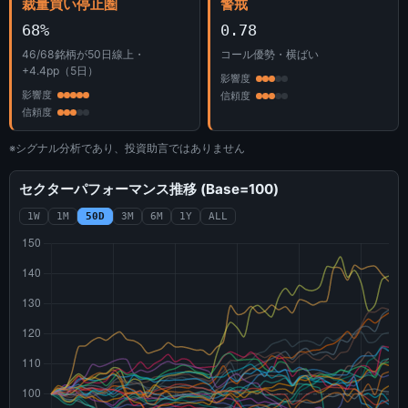
裁量買い停止圏
警戒
68%
0.78
46/68銘柄が50日線上・
コール優勢・横ばい
+4.4pp（5日）
影響度
影響度
信頼度
信頼度
※シグナル分析であり、投資助言ではありません
セクターパフォーマンス推移 (Base=100)
1W
1M
50D
3M
6M
1Y
ALL