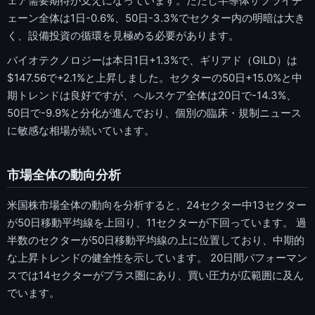
ェア需要期待が支えになっています。ただし半導体サプライチ
ェーン全体は1日-0.6%、50日-3.3%でセクター内の明暗は大き
く、設備投資の循環を見極める必要があります。
バイオテクノロジーは本日1日+1.3%で、ギリアド（GILD）は
$147.56で+2.1%と上昇しました。セクターの50日+15.0%と中
期トレンドは良好ですが、ヘルスケア全体は20日で-14.3%、
50日で-9.9%と分化が進んでおり、個別の臨床・規制ニュース
に敏感な相場が続いています。
市場全体の動向分析
米国株市場全体の動向を分析すると、24セクター中13セクター
が50日移動平均線を上回り、11セクターが下回っています。 過
半数のセクターが50日移動平均線の上に位置しており、中期的
な上昇トレンドの健全性を示しています。 20日間パフォーマン
スでは14セクターがプラス圏にあり、買い圧力が広範囲に及ん
でいます。