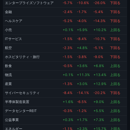
エンタープライズソフトウェア
-5.7%
-10.6%
-26.0%
下回る
金融
-2.4%
-1.7%
-5.4%
下回る
ヘルスケア
-5.2%
-4.0%
-14.3%
下回る
小売
+0.1%
+5.9%
+10.2%
上回る
ITサービス
-1.5%
-8.4%
-10.7%
下回る
航空
-2.3%
+4.8%
-5.1%
下回る
ホスピタリティ・旅行
-1.5%
-3.8%
-9.0%
下回る
飲食
-0.5%
+3.6%
+6.8%
上回る
物流
+0.1%
+11.3%
+13.4%
上回る
産業
-1.3%
+3.0%
+12.9%
上回る
サイバーセキュリティ
-8.4%
-14.1%
-20.2%
下回る
半導体製造装置
+1.6%
-6.5%
+9.0%
上回る
データセンターREIT
-0.3%
-1.2%
+5.5%
上回る
公益事業
+0.3%
+1.7%
+7.3%
上回る
エネルギー
-1.1%
+2.3%
+15.7%
上回る