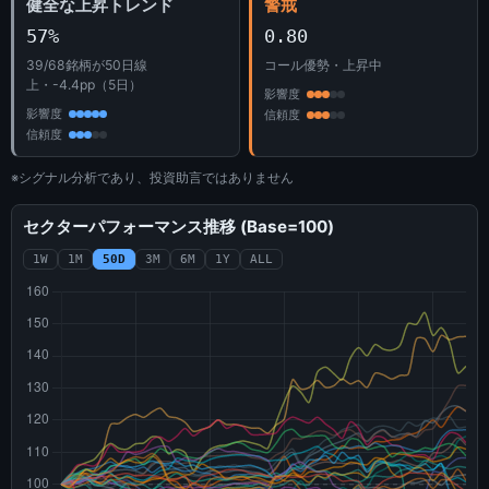
健全な上昇トレンド
警戒
57%
0.80
39/68銘柄が50日線
コール優勢・上昇中
上・-4.4pp（5日）
影響度
影響度
信頼度
信頼度
※シグナル分析であり、投資助言ではありません
セクターパフォーマンス推移 (Base=100)
1W
1M
50D
3M
6M
1Y
ALL