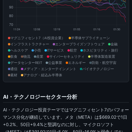
マグニフィセント7（AI投資企業）
半導体サプライチェーン
インフラストラクチャー
エンタープライズソフトウェア
金融
ヘルスケア
小売
ITサービス
航空
ホスピタリティ・旅行
飲食
物流
産業
サイバーセキュリティ
半導体製造装置
データセンターREIT
公益事業
エネルギー
防衛・航空宇宙
通信
メディア・エンターテインメント
バイオテクノロジー
素材
アナログ・組込み半導体
AI・テクノロジーセクター分析
AI・テクノロジー投資テーマではマグニフィセント7のパフォー
マンス分化が継続しています。メタ（META）は$669.02で1日
+0.2%、50日+9.4%と堅調なのに対し、マイクロソフト
（MSFT）は$391.92で1日-5.0%、50日-16.9%と弱含んでお