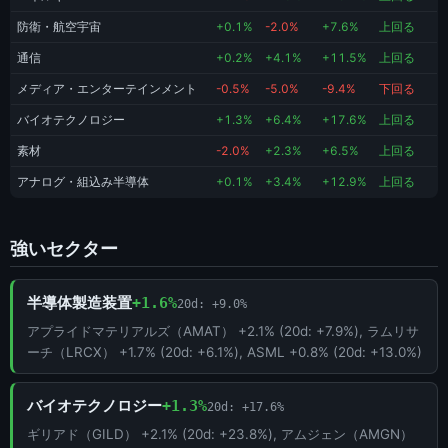
防衛・航空宇宙
+0.1%
-2.0%
+7.6%
上回る
通信
+0.2%
+4.1%
+11.5%
上回る
メディア・エンターテインメント
-0.5%
-5.0%
-9.4%
下回る
バイオテクノロジー
+1.3%
+6.4%
+17.6%
上回る
素材
-2.0%
+2.3%
+6.5%
上回る
アナログ・組込み半導体
+0.1%
+3.4%
+12.9%
上回る
強いセクター
半導体製造装置
+1.6%
20d: +9.0%
アプライドマテリアルズ（AMAT） +2.1% (20d: +7.9%), ラムリサ
ーチ（LRCX） +1.7% (20d: +6.1%), ASML +0.8% (20d: +13.0%)
バイオテクノロジー
+1.3%
20d: +17.6%
ギリアド（GILD） +2.1% (20d: +23.8%), アムジェン（AMGN）