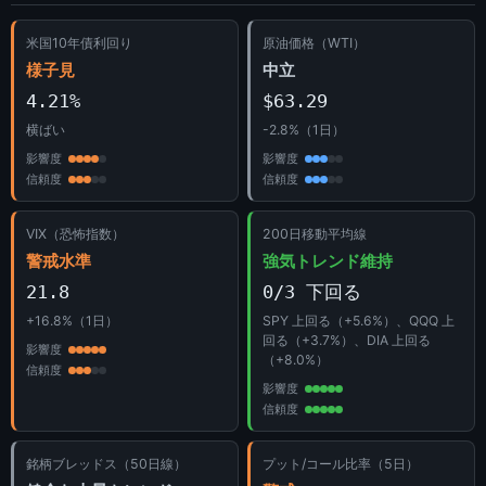
米国10年債利回り
原油価格（WTI）
様子見
中立
4.21%
$63.29
横ばい
-2.8%（1日）
影響度
影響度
信頼度
信頼度
VIX（恐怖指数）
200日移動平均線
警戒水準
強気トレンド維持
21.8
0/3 下回る
+16.8%（1日）
SPY 上回る（+5.6%）、QQQ 上
回る（+3.7%）、DIA 上回る
影響度
（+8.0%）
信頼度
影響度
信頼度
銘柄ブレッドス（50日線）
プット/コール比率（5日）