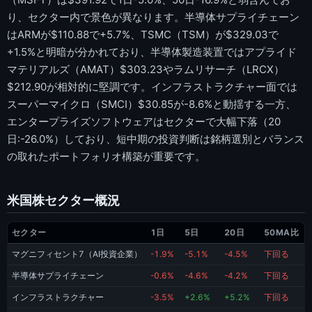
り、セクター内で景色が異なります。半導体サプライチェーン
はARMが$110.88で+5.7%、TSMC（TSM）が$329.03で
+1.5%と明暗が分かれており、半導体製造装置ではアプライド
マテリアルズ（AMAT）$303.23やラムリサーチ（LRCX）
$212.90が相対的に堅調です。インフラストラクチャー面では
スーパーマイクロ（SMCI）$30.85が-8.6%と動揺する一方、
エンタープライズソフトウェアはセクターで大幅下落（20
日:-26.0%）しており、短中期の投資判断は銘柄選別とバランス
の取れたポートフォリオ構築が重要です。
米国株セクター概況
セクター
1日
5日
20日
50MA比
マグニフィセント7（AI投資企業）
-1.9%
-5.1%
-4.5%
下回る
半導体サプライチェーン
-0.6%
-4.6%
-4.2%
下回る
インフラストラクチャー
-3.5%
+2.6%
+5.2%
下回る