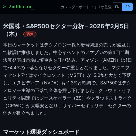
> 2ndOcean_
カレンダー
ポートフォリオ
監査
EN
JP
米国株・S&P500セクター分析 – 2026年2月5日
（木）
弱気
本日のマーケットはテクノロジー株と暗号関連の売りが波及し
て軟調に推移しました。中心イベントのアマゾンの第4四半期
決算発表は市場に慎重さを呼び込み、アマゾン（AMZN）は1日
で-4.4%の下落となりセクターの重しとなりました。マグニフ
ィセント7ではマイクロソフト（MSFT）が-5.0%と大きく下落
し、エヌビディア（NVDA）も-1.3%と軟調で、S&P500はテク
ノロジー主導の下落で全体を押し下げました。クラウド・セキ
ュリティ関連ではジースケイラー（ZS）やクラウドストライク
（CRWD）が大幅安となり、サイバーセキュリティセクターの
弱さが目立ちました。
マーケット環境ダッシュボード