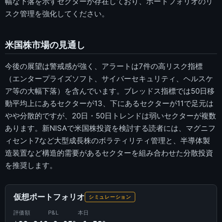
幅な下落を示すセクターが存在しており、ポートフォリオのリ
スク管理を強化してください。
米国株市場の見通し
今後の展望は警戒感が強く、アラートは7件の高リスク指標
（エンタープライズソフト、サイバーセキュリティ、ヘルスケ
ア等の大幅下落）を含んでいます。ブレッドス指標では50日移
動平均上にあるセクターが13、下にあるセクターが11で足元は
やや分散的ですが、20日・50日トレンドは弱いセクターが複数
あります。新NISAで米国株投資を検討する読者には、マグニフ
ィセント7など大型成長株のボラティリティ管理と、半導体製
造装置など構造的需要があるセクターを組み合わせた分散投資
を推奨します。
仮想ポートフォリオ
シミュレーション
評価額
P&L
本日