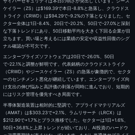
サイバーセキュリティは本日の弱さが突出しています。ジース
ケイラー（ZS）は$169.39で本日-8.8%と急落し、クラウドス
トライク（CRWD）は$94.29で-9.2%の下落となりました。セ
クター全体は1日-8.4%、20日で-20.2%、50日で-27.0%と深刻
な下落トレンドにあり、50日移動平均を大きく下回る企業が目
立ちます。買い場と考えるには業績の安定や収益性回復のシグ
ナル確認が不可欠です。
エンタープライズソフトウェアは20日で-26.0%、50日
で-22.1%と調整が鮮明です。代表銘柄のクラウドストライク
（CRWD）やジースケイラー（ZS）の急落が象徴的で、セクタ
ーのセンチメント悪化が継続しています。エンタープライズ向
け支出の伸び悩みと高評価の剥落が同時に進んでおり、短期的
にはリスク管理を優先すべき局面です。
半導体製造装置は相対的に堅調で、アプライドマテリアルズ
（AMAT）は$303.23で+2.1%、ラムリサーチ（LRCX）は
$212.90で+1.7%とプラス推移でした。セクターは1日+1.6%、
50日+36.8%と上昇トレンドが続いており、AI投資のハードウ