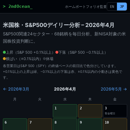
> 2ndOcean_
ホーム
ポートフォリオ
監査
EN
JP
米国株・S&P500デイリー分析 – 2026年4月
S&P500関連24セクター・68銘柄を毎日分析。新NISA対象の米
国株投資判断に。
上昇（S&P 500 +0.1%以上）
下落（S&P 500 −0.1%以上）
横ばい（±0.1%以内）
休場
各営業日はS&P 500（SPY）の終値ベースの前日比で色分けしています。
+0.1%以上の上昇は緑、−0.1%以上の下落は赤、±0.1%以内の小動きは黄色で
す。
← 2026年3月
2026年4月
2026年5月 →
月
火
水
木
金
1
2
3
聖金曜日
6
7
8
9
10