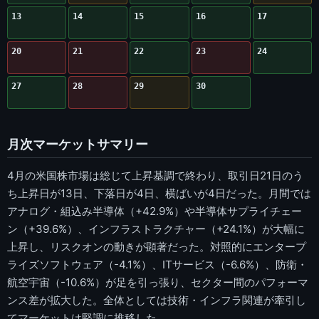
13
14
15
16
17
20
21
22
23
24
27
28
29
30
月次マーケットサマリー
4月の米国株市場は総じて上昇基調で終わり、取引日21日のう
ち上昇日が13日、下落日が4日、横ばいが4日だった。月間では
アナログ・組込み半導体（+42.9%）や半導体サプライチェー
ン（+39.6%）、インフラストラクチャー（+24.1%）が大幅に
上昇し、リスクオンの動きが顕著だった。対照的にエンタープ
ライズソフトウェア（-4.1%）、ITサービス（-6.6%）、防衛・
航空宇宙（-10.6%）が足を引っ張り、セクター間のパフォーマ
ンス差が拡大した。全体としては技術・インフラ関連が牽引し
てマーケットは堅調に推移した。