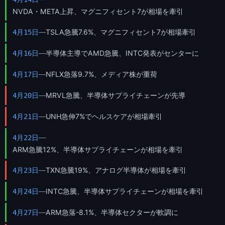
NVDA・META上昇、マグニフィセント7が相場を牽引
—
TSLA急騰7.6%、マグニフィセント7が相場牽引
4月15日
—
半導体主導でAMD急騰、INTC発表がセンターに
4月16日
—
NFLX急落9.7%、メディア株が重荷
4月17日
—
MRVL急騰、半導体サプライチェーンが先導
4月20日
—
UNH急伸7%でヘルスケアが相場牽引
4月21日
—
4月22日
ARM急騰12%、半導体サプライチェーンが相場を牽引
—
TXN急騰19%、アナログ半導体が相場を牽引
4月23日
—
INTC急騰、半導体サプライチェーンが相場を牽引
4月24日
—
ARM急落-8.1%、半導体セクターが軟調に
4月27日