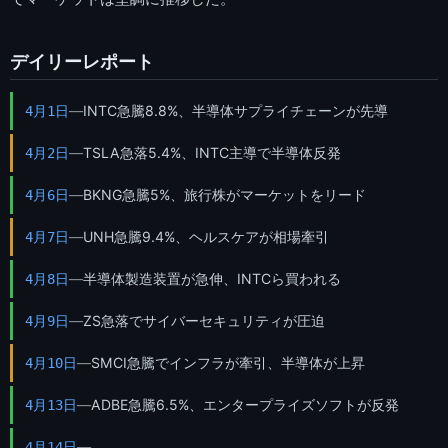
デイリーレポート
—
INTC急騰8.8%、半導体サプライチェーンが先導
4月1日
—
TSLA急落5.4%、INTC主導で半導体反発
4月2日
—
BKNG急騰5%、旅行株がマーケットをリード
4月6日
—
UNH急騰9.4%、ヘルスケアが相場牽引
4月7日
—
半導体製造装置が急伸、INTCら買われる
4月8日
—
ZS急落でサイバーセキュリティが圧迫
4月9日
—
SMCI急騰でインフラが牽引、半導体が上昇
4月10日
—
ADBE急騰6.5%、エンタープライズソフトが反発
4月13日
—
4月14日