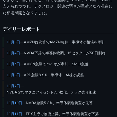
支えられつつも、テクノロジー関連の弱さが重荷となる混在し
た相場展開となりました。
デイリーレポート
—
AMZN好決算でAMZN急伸、半導体が相場を牽引
11月3日
—
NVDA下落で半導体軟調、15セクターが50日割れ
11月4日
—
AMGN急騰でバイオが牽引、SMCI急落
11月5日
—
APD急騰8.9%、半導体・AI株が調整
11月6日
—
11月7日
NVDA含むマグニフィセント7が軟化、テック売り加速
—
NVDA急騰5.8%、半導体製造装置が先導
11月10日
—
FDX主導で物流上昇、半導体製造装置が下落
11月11日