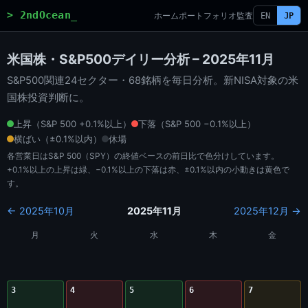
> 2ndOcean_
ホーム
ポートフォリオ
監査
EN
JP
米国株・S&P500デイリー分析 – 2025年11月
S&P500関連24セクター・68銘柄を毎日分析。新NISA対象の米
国株投資判断に。
上昇（S&P 500 +0.1%以上）
下落（S&P 500 −0.1%以上）
横ばい（±0.1%以内）
休場
各営業日はS&P 500（SPY）の終値ベースの前日比で色分けしています。
+0.1%以上の上昇は緑、−0.1%以上の下落は赤、±0.1%以内の小動きは黄色で
す。
← 2025年10月
2025年11月
2025年12月 →
月
火
水
木
金
3
4
5
6
7