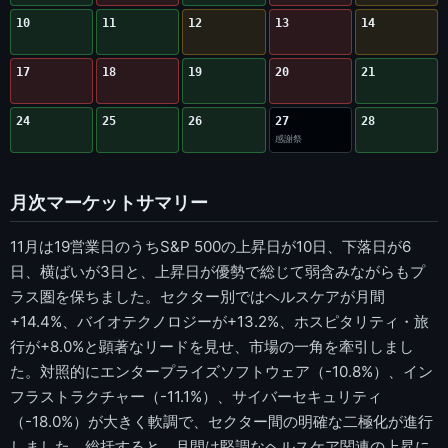
10
11
12
13
14
17
18
19
20
21
24
25
26
27
28
感謝祭
月次マーケットサマリー
11月は19営業日のうちS&P 500の上昇日が10日、下落日が6
日、横ばいが3日と、上昇日が優勢で総じて弱含みながらもプ
ラス圏を保ちました。セクター別ではヘルスケアが月間
+14.4%、バイオテクノロジーが+13.2%、ホスピタリティ・旅
行が+8.0%と顕著なリードを見せ、市場の一角を牽引しまし
た。対照的にエンタープライズソフトウェア（-10.8%）、イン
フラストラクチャー（-11.1%）、サイバーセキュリティ
（-18.0%）が大きく軟調で、セクター間の明確な二極化が進行
しました。総括すると、月間は堅調なヘルスケア関連の上昇に