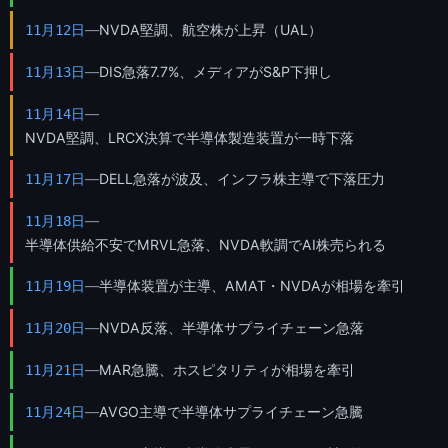
—
NVDA堅調、航空株が上昇（UAL）
11月12日
—
DIS急落7.7%、メディアがS&P下押し
11月13日
—
11月14日
NVDA堅調、LRCX決算で半導体製造装置が一時下落
—
DELL急落が波及、インフラ株主導で下落圧力
11月17日
—
11月18日
半導体供給不安でMRVL急落、NVDA軟調でAI株売られる
—
半導体装置が主導、AMAT・NVDAが相場を牽引
11月19日
—
NVDA反落、半導体サプライチェーン急落
11月20日
—
MAR急騰、ホスピタリティが相場を牽引
11月21日
—
AVGO主導で半導体サプライチェーン急騰
11月24日