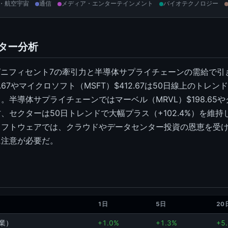
・航空宇宙
通信
メディア・エンターテインメント
バイオテクノロジー
クター分析
グニフィセント7の牽引力と半導体サプライチェーンの需給で引
4.67やマイクロソフト（MSFT）$412.67は50日線上のトレ
半導体サプライチェーンではマーベル（MRVL）$198.65や
一方、セクターは50日トレンドで大幅プラス（+102.4%）を維
ソフトウェアでは、クラウドやデータセンター投資の恩恵を受
に注意が必要だ。
1日
5日
20
業）
+1.0%
+1.3%
+5