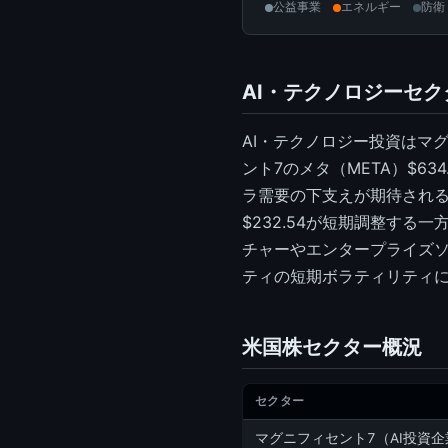
公益事業
エネルギー
防衛
AI・テクノロジーセ
AI・テクノロジー投資はマ
ント7のメタ（META）$63
ラ需要の下支えが期待される。
$232.54が短期調整する
チャーやエンタープライズ
ティの短期ボラティリティ
米国株セクター概況
セクター
マグニフィセント7（AI投資企