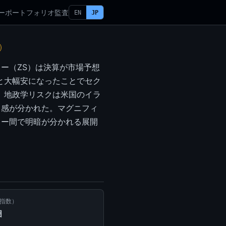
ー
ポートフォリオ
監査
EN
JP
ー（ZS）は決算が市場予想
1）と大幅安になったことでセク
った。地政学リスクは米国のイラ
向感が分かれた。マグニフィ
クター間で明暗が分かれる展開
怖指数）
囲