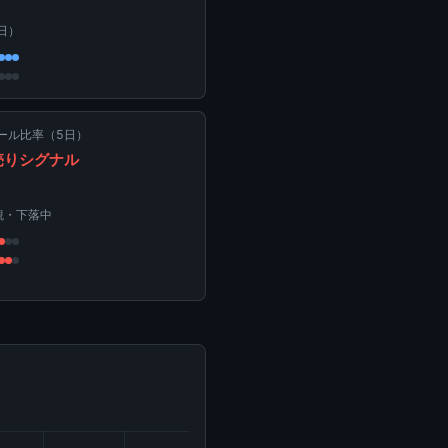
1日）
ール比率（5日）
売りシグナル
観・下落中