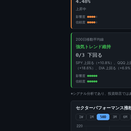
4.48%
上昇中
影響度
信頼度
200日移動平均線
強気トレンド維持
0/3 下回る
SPY 上回る（+10.8%）、QQQ 
（+18.6%）、DIA 上回る（+6.9
影響度
信頼度
※シグナル分析であり、投資助言では
セクターパフォーマンス推移 (
1W
1M
50D
3M
6M