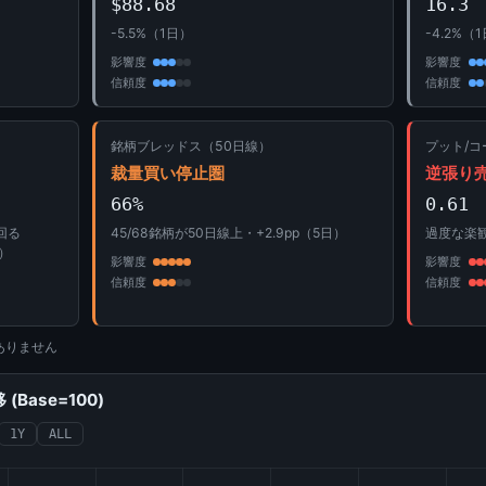
$88.68
16.3
-5.5%（1日）
-4.2%（
影響度
影響度
信頼度
信頼度
銘柄ブレッドス（50日線）
プット/コ
裁量買い停止圏
逆張り
66%
0.61
上回る
45/68銘柄が50日線上・+2.9pp（5日）
過度な楽
%）
影響度
影響度
信頼度
信頼度
ありません
Base=100)
1Y
ALL