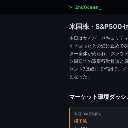
> 2ndOcean_
米国株・S&P500セ
本日はサイバーセキュリティ
を下回ったとの受け止めで株価
ター全体が売られ、クラウドス
ン周辺での軍事行動報道と
セント7は総じて堅調で、メタ
となった。
マーケット環境ダッシ
米国10年債利回り
様子見