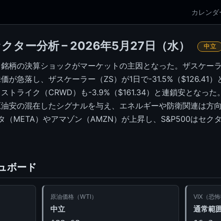
カレンダ
クター分析 – 2026年5月27日（水）
中立
銘柄の決算ショックがマーケットの主因となった。ザスケーラ
が急落し、ザスケーラー（ZS）が1日で-31.5%（$126.4
トライク（CRWD）も-3.9%（$161.34）と連鎖安とな
原油安の混在したシグナルを与え、エネルギーや防衛関連は方
（META）やアマゾン（AMZN）が上昇し、S&P500はセ
ュボード
原油価格（WTI）
VIX（恐
中立
通常範