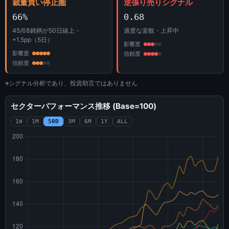
裁量買い停止圏
逆張り売りシグナル
66%
0.68
45/68銘柄が50日線上・
過度な楽観・上昇中
+1.5pp（5日）
影響度
影響度
信頼度
信頼度
※シグナル分析であり、投資助言ではありません
セクターパフォーマンス推移 (Base=100)
1W
1M
50D
3M
6M
1Y
ALL