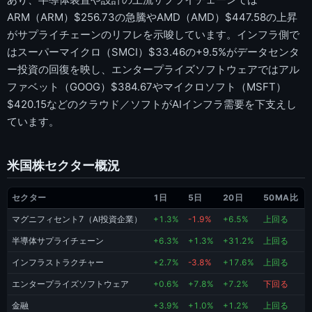
ARM（ARM）$256.73の急騰やAMD（AMD）$447.58の上昇
がサプライチェーンのリフレを示唆しています。インフラ側で
はスーパーマイクロ（SMCI）$33.46の+9.5%がデータセンタ
ー投資の回復を映し、エンタープライズソフトウェアではアル
ファベット（GOOG）$384.67やマイクロソフト（MSFT）
$420.15などのクラウド／ソフトがAIインフラ需要を下支えし
ています。
米国株セクター概況
セクター
1日
5日
20日
50MA比
マグニフィセント7（AI投資企業）
+1.3%
-1.9%
+6.5%
上回る
半導体サプライチェーン
+6.3%
+1.3%
+31.2%
上回る
インフラストラクチャー
+2.7%
-3.8%
+17.6%
上回る
エンタープライズソフトウェア
+0.6%
+7.8%
+7.2%
下回る
金融
+3.9%
+1.0%
+1.2%
上回る