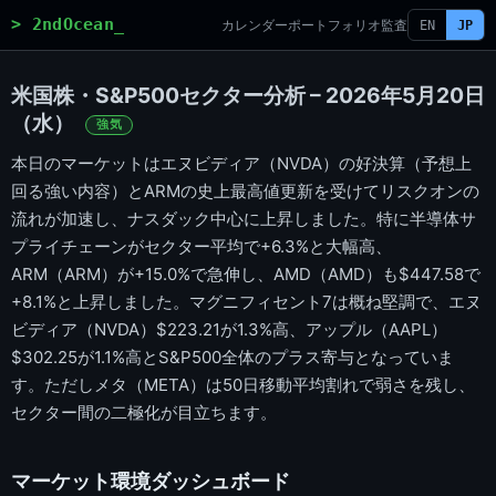
> 2ndOcean_
カレンダー
ポートフォリオ
監査
EN
JP
米国株・S&P500セクター分析 – 2026年5月20日
（水）
強気
本日のマーケットはエヌビディア（NVDA）の好決算（予想上
回る強い内容）とARMの史上最高値更新を受けてリスクオンの
流れが加速し、ナスダック中心に上昇しました。特に半導体サ
プライチェーンがセクター平均で+6.3%と大幅高、
ARM（ARM）が+15.0%で急伸し、AMD（AMD）も$447.58で
+8.1%と上昇しました。マグニフィセント7は概ね堅調で、エヌ
ビディア（NVDA）$223.21が1.3%高、アップル（AAPL）
$302.25が1.1%高とS&P500全体のプラス寄与となっていま
す。ただしメタ（META）は50日移動平均割れで弱さを残し、
セクター間の二極化が目立ちます。
マーケット環境ダッシュボード