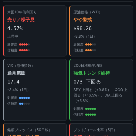
米国10年債利回り
原油価格（WTI）
売り／様子見
やや警戒
4.57%
$98.26
上昇中
-8.8%（1日）
影響度
影響度
信頼度
信頼度
VIX（恐怖指数）
200日移動平均線
通常範囲
強気トレンド維持
17.4
0/3 下回る
-3.4%（1日）
SPY 上回る（+9.8%）、QQQ 上
回る（+16.5%）、DIA 上回る
影響度
（+5.8%）
信頼度
影響度
信頼度
銘柄ブレッドス（50日線）
プット/コール比率（5日）