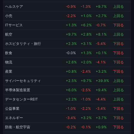
ヘルスケア
-0.9%
-1.3%
+9.7%
上回る
小売
-2.2%
+1.0%
+2.7%
上回る
ITサービス
+1.3%
+6.2%
-0.7%
下回る
航空
+9.7%
+2.8%
+8.1%
上回る
ホスピタリティ・旅行
+2.3%
+3.1%
-5.4%
下回る
飲食
-0.0%
+1.3%
+0.1%
下回る
物流
+2.6%
+2.0%
-4.1%
下回る
産業
+0.8%
-2.4%
+3.2%
下回る
サイバーセキュリティ
+2.5%
+9.7%
+39.9%
上回る
半導体製造装置
+6.0%
-2.5%
+9.4%
上回る
データセンターREIT
+2.2%
-1.0%
-4.4%
上回る
公益事業
-1.0%
-2.2%
-3.4%
下回る
エネルギー
-3.4%
+3.2%
+3.7%
下回る
防衛・航空宇宙
-0.2%
-0.1%
+0.9%
下回る