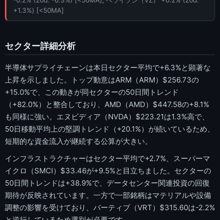
-0.2% (20d: -6.3%) [<50MA], ベライゾン（VZ） +0.2% (20d:
+1.3%) [<50MA]
セクター詳細分析
半導体サプライチェーンは本日セクター平均で+6.3%と顕著な
上昇を示しました。トップ動意はARM（ARM）$256.73の
+15.0%で、この動きが同セクターの50日間トレンド
（+82.0%）と整合しており、AMD（AMD）$447.58の+8.1%
も同様に強い。エヌビディア（NVDA）$223.21は1.3%高で、
50日移動平均上の堅調トレンド（+20.1%）が続いているため、
短期的な資金流入が継続する公算が大きい。
インフラストラクチャーはセクター平均で+2.7%、スーパーマ
イクロ（SMCI）$33.46が+9.5%と目立ちました。セクターの
50日間トレンドは+38.9%で、データセンター関連投資の回復
期待が反映されています。一方で一部銘柄はマテリアルや設備
調整の影響を受けており、バーティブ（VRT）$315.60は-2.2%
と逆行しているため選別が必要です。