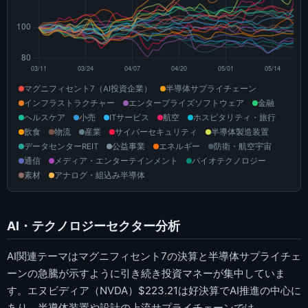
マグニフィセント7（AI投資企業）
半導体サプライチェーン
インフラストラクチャー
エンタープライズソフトウェア
金融
ヘルスケア
小売
ITサービス
航空
ホスピタリティ・旅行
飲食
物流
産業
サイバーセキュリティ
半導体製造装置
データセンターREIT
公益事業
エネルギー
防衛・航空宇宙
通信
メディア・エンターテインメント
バイオテクノロジー
素材
アナログ・組込み半導体
AI・テクノロジーセクター分析
AI関連テーマはマグニフィセント7の決算と半導体サプライチェ
ーンの急騰が示すように引き続き投資マネーが集中していま
す。エヌビディア（NVDA）$223.21は好決算でAI推進の中心に
あり、半導体装置や設計の上流サプライチェーンでは