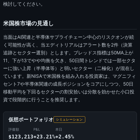
検討してください。
米国株市場の見通し
当面はAI関連と半導体サプライチェーン中心のリスクオンが続
く可能性が高く、当エディトリアルはアラート数を2件（決算
追跡とセクター選別）とします。ブレッドス指標は50MA上が
11、下が13でやや均衡を欠き、50日間トレンドでは一部セクタ
ーに強い上昇（半導体等）と弱いセクター（二極化）が混在し
ています。新NISAで米国株を組み入れる投資家は、マグニフィ
セント7や半導体関連の成長ポジションをコアにしつつ、50日
移動平均を下回るセクターの割安拾いは分散を効かせた小口投
資で段階的に行うことを推奨します。
仮想ポートフォリオ
シミュレーション
評価額
P&L
本日
$123,213
+23.21%
+2.45%