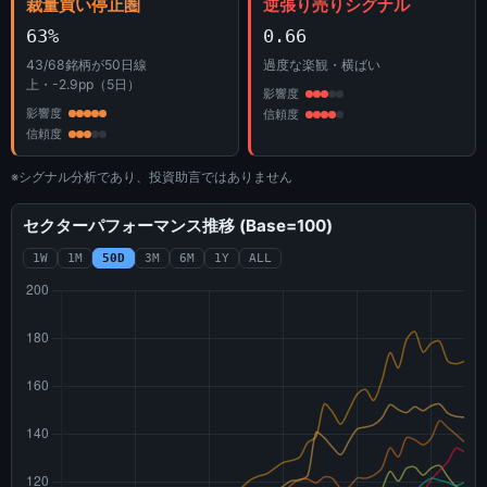
裁量買い停止圏
逆張り売りシグナル
63%
0.66
43/68銘柄が50日線
過度な楽観・横ばい
上・-2.9pp（5日）
影響度
影響度
信頼度
信頼度
※シグナル分析であり、投資助言ではありません
セクターパフォーマンス推移 (Base=100)
1W
1M
50D
3M
6M
1Y
ALL