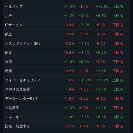
ヘルスケア
+1.4%
-1.1%
+10.6%
上回る
小売
+1.2%
+4.0%
+6.3%
上回る
ITサービス
-0.3%
+7.2%
-9.0%
下回る
航空
-3.6%
-5.6%
-1.8%
下回る
ホスピタリティ・旅行
-0.2%
+1.1%
-8.1%
下回る
飲食
-0.4%
+1.4%
+0.5%
下回る
物流
+1.4%
+0.7%
-4.7%
下回る
産業
-0.2%
-2.2%
+2.8%
下回る
サイバーセキュリティ
-1.0%
+10.0%
+29.2%
上回る
半導体製造装置
-1.4%
-7.3%
+1.7%
上回る
データセンターREIT
-1.3%
-3.2%
-6.1%
下回る
公益事業
+1.0%
-0.6%
+1.2%
下回る
エネルギー
+1.4%
+7.5%
+8.2%
上回る
防衛・航空宇宙
-0.7%
-0.4%
-0.9%
下回る