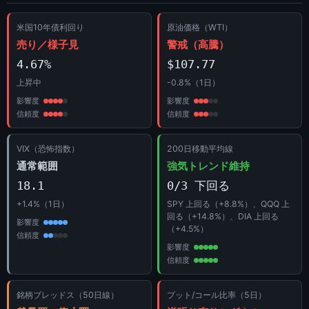
米国10年債利回り
原油価格（WTI）
売り／様子見
警戒（高騰）
4.67%
$107.77
上昇中
-0.8%（1日）
影響度
影響度
信頼度
信頼度
VIX（恐怖指数）
200日移動平均線
通常範囲
強気トレンド維持
18.1
0/3 下回る
+1.4%（1日）
SPY 上回る（+8.8%）、QQQ 上
回る（+14.8%）、DIA 上回る
影響度
（+4.5%）
信頼度
影響度
信頼度
銘柄ブレッドス（50日線）
プット/コール比率（5日）