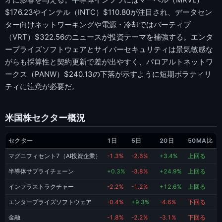
$176.23やインテル（INTC）$110.80が注目され、データセン
ター向けネットワーキングや電源・冷却ではバーティブ
（VRT）$322.56のニュースが投資テーマを補強する。エンタ
ープライズソフトウェアとサイバーセキュリティは景気敏感な
がらも採算性と契約更新で差が出やすく、パロアルトネットワ
ークス（PANW）$240.13の下落が示すように短期ボラティリ
ティに注意が必要だ。
米国株セクター概況
セクター
1日
5日
20日
50MA比
マグニフィセント7（AI投資企業）
-1.3%
-2.6%
+3.4%
上回る
半導体サプライチェーン
+0.3%
-3.8%
+24.9%
上回る
インフラストラクチャー
-2.2%
-1.2%
+12.6%
上回る
エンタープライズソフトウェア
-0.4%
+9.3%
-4.6%
下回る
金融
-1.8%
-2.2%
-3.1%
下回る