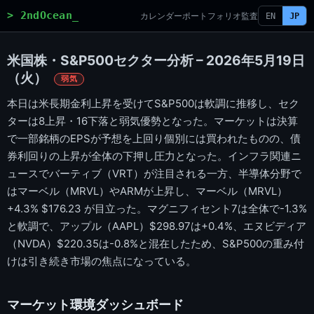
> 2ndOcean_
カレンダー
ポートフォリオ
監査
EN
JP
米国株・S&P500セクター分析 – 2026年5月19日
（火）
弱気
本日は米長期金利上昇を受けてS&P500は軟調に推移し、セク
ターは8上昇・16下落と弱気優勢となった。マーケットは決算
で一部銘柄のEPSが予想を上回り個別には買われたものの、債
券利回りの上昇が全体の下押し圧力となった。インフラ関連ニ
ュースでバーティブ（VRT）が注目される一方、半導体分野で
はマーベル（MRVL）やARMが上昇し、マーベル（MRVL）
+4.3% $176.23 が目立った。マグニフィセント7は全体で-1.3%
と軟調で、アップル（AAPL）$298.97は+0.4%、エヌビディア
（NVDA）$220.35は-0.8%と混在したため、S&P500の重み付
けは引き続き市場の焦点になっている。
マーケット環境ダッシュボード