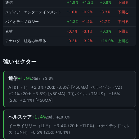
通信
+1.9%
+1.2%
+0.8%
下回る
メディア・エンターテインメント
-1.0%
-0.2%
-3.3%
下回る
バイオテクノロジー
+1.3%
-1.4%
-2.7%
下回る
素材
-0.7%
-3.1%
+0.3%
下回る
アナログ・組込み半導体
-0.2%
-3.2%
+19.9%
上回る
強いセクター
通信
+1.9%
20d: +0.8%
AT&T（T） +2.3% (20d: -3.8%) [<50MA], ベライゾン（VZ）
+2.1% (20d: +3.8%) [<50MA], Tモバイル（TMUS） +1.5%
(20d: +2.4%) [<50MA]
ヘルスケア
+1.4%
20d: +10.6%
イーライリリー（LLY） +3.4% (20d: +11.0%), ユナイテッドヘル
ス（UNH） -0.5% (20d: +10.1%)