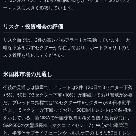
で-3.7%の下落。 これらの銘柄の動きがセクター全体のパフォ
ーマンスに大きく影響しています。
リスク・投資機会の評価
リスク面では、2件の高レベルアラートが発動しています。 大
幅な下落を示すセクターが存在しており、ポートフォリオのリ
スク管理を強化してください。
米国株市場の見通し
今後の見通しは慎重で、アラートは2件（20日で3セクター下落
>5%、50日で3セクター下落>10%）が継続しており警戒が必要
だ。ブレッドス指標では24セクター中9セクターが50日移動平
均上、15セクターが下回っており、50日間トレンドは分裂相場
を示している。新NISAで米国株投資を考える個人投資家には、
S&P500の大型成長株（マグニフィセント7）中心の比率管理
と、半導体サプライチェーンやヘルスケアのような50日トレン