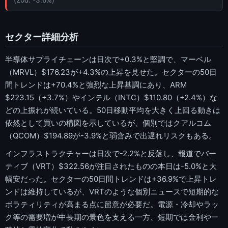
(20d: -3.6%)
セクター詳細分析
半導体サプライチェーンは日次で+0.3%と堅調で、マーベル
（MRVL）$176.23が+4.3%の上昇を見せた。セクターの50日
間トレンドは+70.4%と強烈な上昇基調にあり、ARM
$223.15（+3.7%）やインテル（INTC）$110.80（+2.4%）な
どの上振れが続いている。50日移動平均を大きく上回る動きは
依然として買いの構図を示しているが、個別ではクアルコム
（QCOM）$194.89が-3.9%と弱含みで出遅れリスクもある。
インフラストラクチャーは日次で-2.2%と反落し、報道でバー
ティブ（VRT）$322.56が注目されたものの本日は-5.0%と大
幅安だった。セクターの50日間トレンドは+36.9%で上昇トレ
ンドは維持しているが、VRTのような個別ニュースで短期的な
ボラティリティが高まる点に留意が必要だ。電源・冷却やラッ
ク等の需要増が中長期の景色を支える一方、短期では金利や一