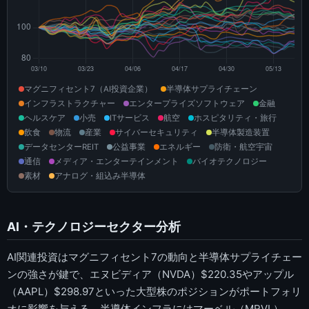
マグニフィセント7（AI投資企業）
半導体サプライチェーン
インフラストラクチャー
エンタープライズソフトウェア
金融
ヘルスケア
小売
ITサービス
航空
ホスピタリティ・旅行
飲食
物流
産業
サイバーセキュリティ
半導体製造装置
データセンターREIT
公益事業
エネルギー
防衛・航空宇宙
通信
メディア・エンターテインメント
バイオテクノロジー
素材
アナログ・組込み半導体
AI・テクノロジーセクター分析
AI関連投資はマグニフィセント7の動向と半導体サプライチェー
ンの強さが鍵で、エヌビディア（NVDA）$220.35やアップル
（AAPL）$298.97といった大型株のポジションがポートフォリ
オに影響を与える。半導体インフラにはマーベル（MRVL）