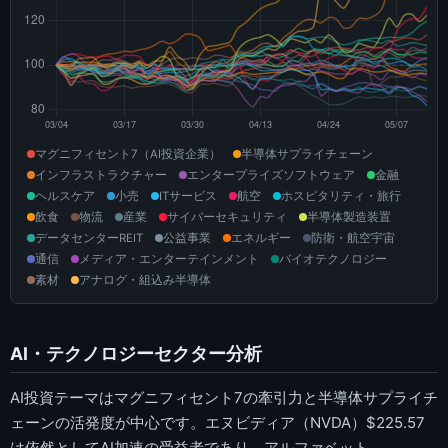
マグニフィセント7（AI投資企業）
半導体サプライチェーン
インフラストラクチャー
エンタープライズソフトウェア
金融
ヘルスケア
小売
ITサービス
航空
ホスピタリティ・旅行
飲食
物流
産業
サイバーセキュリティ
半導体製造装置
データセンターREIT
公益事業
エネルギー
防衛・航空宇宙
通信
メディア・エンターテインメント
バイオテクノロジー
素材
アナログ・組込み半導体
AI・テクノロジーセクター分析
AI投資テーマはマグニフィセント7の牽引力と半導体サプライチ
ェーンの活発度が中心です。エヌビディア（NVDA）$225.57
は依然としてAI加速の受益者であり、アルファベット