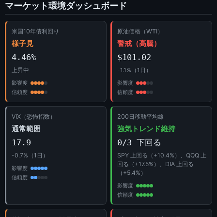
マーケット環境ダッシュボード
米国10年債利回り
原油価格（WTI）
様子見
警戒（高騰）
4.46%
$101.02
上昇中
-1.1%（1日）
影響度
影響度
信頼度
信頼度
VIX（恐怖指数）
200日移動平均線
通常範囲
強気トレンド維持
17.9
0/3 下回る
-0.7%（1日）
SPY 上回る（+10.4%）、QQQ 上
回る（+17.5%）、DIA 上回る
影響度
（+5.4%）
信頼度
影響度
信頼度