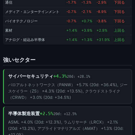
通信
-1.7%
-1.3%
-2.9%
下回る
メディア・エンターテインメント
-0.7%
-2.1%
-8.9%
下回る
バイオテクノロジー
-0.7%
+0.7%
-3.8%
下回る
素材
+1.4%
+3.9%
+2.9%
上回る
アナログ・組込み半導体
+1.4%
+1.3%
+31.9%
上回る
強いセクター
サイバーセキュリティ
+4.3%
20d: +28.1%
パロアルトネットワークス（PANW） +5.7% (20d: +36.4%), ジー
スケイラー（ZS） +4.3% (20d: +13.5%), クラウドストライク
（CRWD） +3.0% (20d: +34.5%)
半導体製造装置
+2.5%
20d: +12.5%
ASML +4.0% (20d: +12.3%), ラムリサーチ（LRCX） +2.1%
(20d: +13.2%), アプライドマテリアルズ（AMAT） +1.3% (20d:
+12.0%)