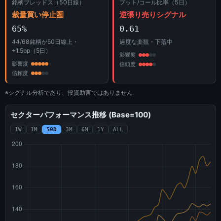
銘柄ブレッドス（50日線）
プット/コール比率（5日）
裁量買い停止圏
逆張り売りシグナル
65%
0.61
44/68銘柄が50日線上・
過度な楽観・下落中
+1.5pp（5日）
影響度
影響度
信頼度
信頼度
※シグナル分析であり、投資助言ではありません
セクターパフォーマンス推移 (Base=100)
1W
1M
50D
3M
6M
1Y
ALL