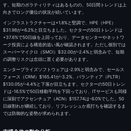
す。短期のボラティリティはあるものの、50日間トレンドは上
向きでロング優位の状況が続いています。
インフラストラクチャーは+1.8%と堅調で、HPE（HPE）
$31.98が+6.2%と目立ちました。セクターの50日トレンドは
+37.6%で50日線を上回っており、データセンターやネットワ
ーク投資による構造的追い風が確認されます。ただし個別では
スーパーマイクロ（SMCI）$32.00が-2.4%と弱含みで、短期
の調整リスクは念頭に置く必要があります。
エンタープライズソフトウェアは-2.9%と弱含みで、セールス
フォース（CRM）$165.41が-3.2%、パランティア（PLTR）
$130.05が-4.4%と下落が目立ちます。セクターの50日トレン
ドは-16.5%で50日移動平均を下回っており、ITサービスも同様
に深刻でアクセンチュア（ACN）$157.74は-6.0%でした。50
日線割れが継続しており、リフレッシュか底打ちを確認するま
では防御的な姿勢が求められます。