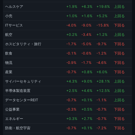
ヘルスケア
+1.9%
+6.3%
+19.6%
上回る
小売
+1.0%
+1.6%
+5.2%
上回る
ITサービス
-4.0%
-9.0%
-15.8%
下回る
航空
+0.2%
-3.4%
+1.2%
上回る
ホスピタリティ・旅行
-1.7%
-5.0%
-9.7%
下回る
飲食
-0.1%
-0.6%
-1.2%
下回る
物流
-0.9%
-1.7%
-4.6%
下回る
産業
-0.7%
+0.8%
+6.0%
下回る
サイバーセキュリティ
+4.3%
+9.0%
+28.1%
上回る
半導体製造装置
+2.5%
+4.6%
+12.5%
上回る
データセンターREIT
-0.7%
+0.1%
-1.1%
上回る
公益事業
-0.3%
+0.5%
-0.7%
下回る
エネルギー
+0.3%
+2.7%
-0.7%
下回る
防衛・航空宇宙
-0.7%
+0.1%
-7.2%
下回る