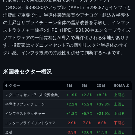
（GOOG）$398.80やアップル（AAPL）$298.87もインフラと
消費面で重要です。半導体製造装置やアナログ・組込み半導体
の上昇はサプライチェーン全体の需給改善を示唆し、インフラ
ストラクチャー銘柄のHPE（HPE）$31.98やエンタープライズ
ソフトウェアの一部銘柄はAI導入で再評価される余地がありま
す。投資家はマグニフィセント7の個別リスクと半導体のサイ
クル感、インフラ投資の持続性を併せて判断するべきです。
米国株セクター概況
セクター
1日
5日
20日
50MA比
マグニフィセント7（AI投資企業）
+1.9%
+2.3%
+8.2%
上回る
半導体サプライチェーン
+2.2%
+5.2%
+39.8%
上回る
インフラストラクチャー
+1.8%
+5.7%
+21.9%
上回る
エンタープライズソフトウェア
-2.9%
-7.8%
-8.0%
下回る
金融
-0.3%
+0.6%
+1.5%
上回る