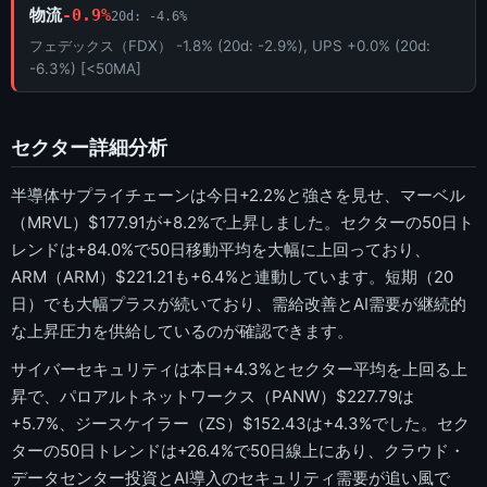
物流
-0.9%
20d: -4.6%
フェデックス（FDX） -1.8% (20d: -2.9%), UPS +0.0% (20d:
-6.3%) [<50MA]
セクター詳細分析
半導体サプライチェーンは今日+2.2%と強さを見せ、マーベル
（MRVL）$177.91が+8.2%で上昇しました。セクターの50日ト
レンドは+84.0%で50日移動平均を大幅に上回っており、
ARM（ARM）$221.21も+6.4%と連動しています。短期（20
日）でも大幅プラスが続いており、需給改善とAI需要が継続的
な上昇圧力を供給しているのが確認できます。
サイバーセキュリティは本日+4.3%とセクター平均を上回る上
昇で、パロアルトネットワークス（PANW）$227.79は
+5.7%、ジースケイラー（ZS）$152.43は+4.3%でした。セク
ターの50日トレンドは+26.4%で50日線上にあり、クラウド・
データセンター投資とAI導入のセキュリティ需要が追い風で