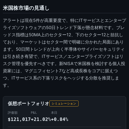
米国株市場の見通し
アラートは現在5件が高重要度で、特にITサービスとエンタープ
ライズソフトウェアの50日トレンド下落が懸念材料です。ブレ
ッドス指標は50MA上のセクター12、下のセクター12と拮抗し
ており、マーケットはセクター間で明確に分かれた局面にあり
ます。50日間トレンドが上向く半導体やサイバーセキュリティ
は引き続き有望で、ITサービス／エンタープライズソフトはリ
スク管理を優先すべきです。新NISAで米国株を検討する個人投
資家には、マグニフィセント7など高成長株をコアに据えつ
つ、ITサービス系の下落リスクをヘッジする分散を推奨しま
す。
仮想ポートフォリオ
シミュレーション
評価額
P&L
本日
$121,017
+21.02%
+0.84%