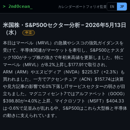
> 2ndOcean_
カレンダー
ポートフォリオ
監査
EN
JP
米国株・S&P500セクター分析 – 2026年5月13日
（水）
中立
本日はマーベル（MRVL）の急騰やシスコの強気ガイダンスを
受けて、半導体関連がマーケットを牽引し、S&P500とナスダ
ック100がチップ株の強さで年初来高値を更新しました。特に
マーベル（MRVL）が8.2%上昇し$177.91で取引され、
ARM（ARM）やエヌビディア（NVDA）$225.57（+2.3%）も
買われました。一方でアクセンチュア（ACN）$157.74は決算
や見方記事の影響で6.0%下落しITサービスセクターの弱さが目
立ちました。マグニフィセント7ではアルファベット（GOOG）
$398.80が+4.0%と上昇、マイクロソフト（MSFT）$404.33
は-0.6%で足並みが乱れる中、S&P500はこれら大型株と半導体
の動きに支えられています。