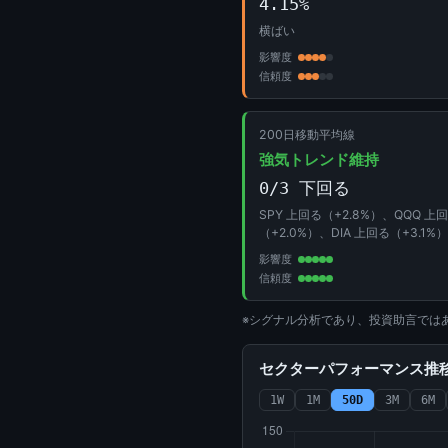
4.15%
横ばい
影響度
信頼度
200日移動平均線
強気トレンド維持
0/3 下回る
SPY 上回る（+2.8%）、QQQ 上
（+2.0%）、DIA 上回る（+3.1%）
影響度
信頼度
※シグナル分析であり、投資助言では
セクターパフォーマンス推移 (
1W
1M
50D
3M
6M