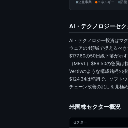
公益事業
エネルギー
防衛
AI・テクノロジーセ
AI・テクノロジー投資はマ
ウェアの4領域で捉えるべきで
$177.60の50日線下
（MRVL）$89.50の
Vertivのような構成銘
$124.34は堅調で、ソ
チェーン改善の兆しを見極め
米国株セクター概況
セクター