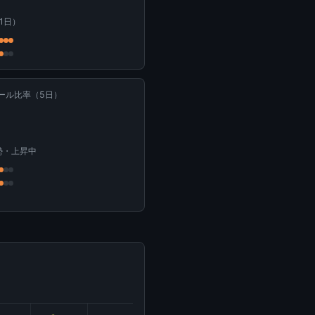
（1日）
ール比率（5日）
勢・上昇中