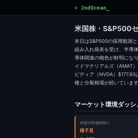
> 2ndOcean_
米国株・S&P500
本日はS&P500の採用観測と指
組み入れ発表を受け、半導体サ
導体関連の物色が鮮明になりま
イドマテリアルズ（AMAT）
ビディア（NVDA）$177.
種と分裂相場が続いていま
マーケット環境ダッシ
米国10年債利回り
様子見