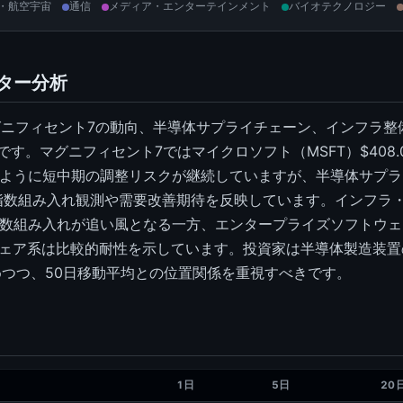
・航空宇宙
通信
メディア・エンターテインメント
バイオテクノロジー
クター分析
グニフィセント7の動向、半導体サプライチェーン、インフラ整
す。マグニフィセント7ではマイクロソフト（MSFT）$408.
落が示すように短中期の調整リスクが継続していますが、半導体サプ
急騰は指数組み入れ観測や需要改善期待を反映しています。インフ
柄の指数組み入れが追い風となる一方、エンタープライズソフトウ
フトウェア系は比較的耐性を示しています。投資家は半導体製造装
つつ、50日移動平均との位置関係を重視すべきです。
1日
5日
20