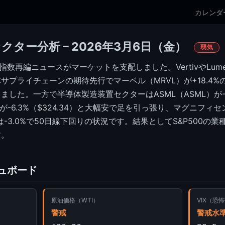
カレンダ
セクター分析 – 2026年3月6日（金）
弱気
数再編ニュースがマーケットを支配しました。VertivやLumentu
プライチェーンの期待先行でマーベル（MRVL）が+18.4%の
した。一方で半導体製造装置セクターはASML（ASML）が-5.5
が-6.3%（$324.34）と大幅安で足を引っ張り、マグニフィ
60は-3.0%で50日線下回りの状況です。結果としてS&P500の
す。
ュボード
原油価格（WTI）
VIX（恐
警戒
警戒水