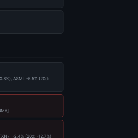
%), ASML -5.5% (20d:
0MA]
-2.4% (20d: -12.7%)