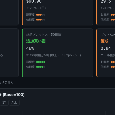
$90.90
29.5
+12.2%（1日）
+24.2%
影響度
影響度
信頼度
信頼度
銘柄ブレッドス（50日線）
プット/コ
追加買い圏
警戒
46%
0.84
回る
31/68銘柄が50日線上・-13.2pp（5日）
コール優
影響度
影響度
信頼度
信頼度
ありません
Base=100)
1Y
ALL