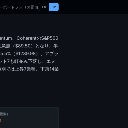
ー
ポートフォリオ
監査
EN
JP
m、CoherentのS&P500
急騰（$89.50）となり、半
%（$1289.98）、アプラ
セント7も軒並み下落し、エヌ
業種別では上昇7業種、下落14業
怖指数）
準