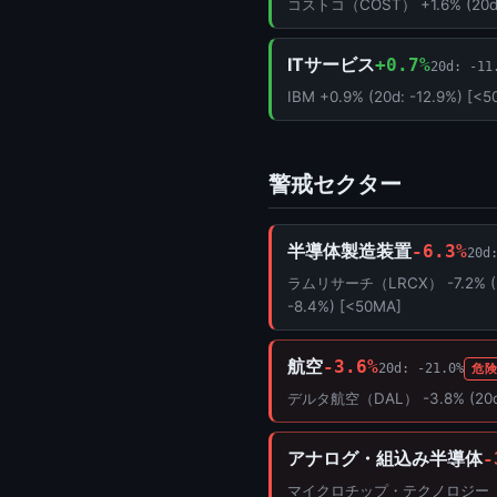
コストコ（COST） +1.6% (20d:
ITサービス
+0.7%
20d: -11
IBM +0.9% (20d: -12.9%) 
警戒セクター
半導体製造装置
-6.3%
20d
ラムリサーチ（LRCX） -7.2% (20
-8.4%) [<50MA]
航空
-3.6%
20d: -21.0%
危
デルタ航空（DAL） -3.8% (20d:
アナログ・組込み半導体
-
マイクロチップ・テクノロジー（MCHP）